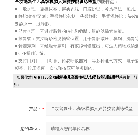
全功能新生儿高级模拟人妇婴技能训练模型
功能特点：
■ 一般护理：更换尿布，穿换衣服，口腔护理，冷热疗法，包扎
■ 静脉输液/穿刺：手臂静脉包括：头臂静脉、手背浅静脉；头
要静脉干：股静脉。
■ 脐带护理：可进行脐带的结扎和剪断，脐静脉插管输液。
■ 插胃管：支持听诊检测插管位置，用于胃肠减压、鼻饲、洗胃
■ 骨髓穿刺：可经胫骨穿刺，有模拟骨髓流出，可注入药物或输
■ CPR操作训练。
■ 支持口对口、口对鼻、简易呼吸器对口等多种通气方式，电子
频率、按压深度，吹气和按压可单项训练。
如果你对
TAH/T335全功能新生儿高级模拟人妇婴技能训练模型
感兴趣，想
系：
产品：
您的单位：