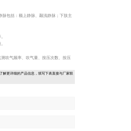
。
皮静脉包括：额上静脉、颞浅静脉；下肢主
等。
液。
监测吹气频率、吹气量、按压次数、按压
了解更详细的产品信息，填写下表直接与厂家联