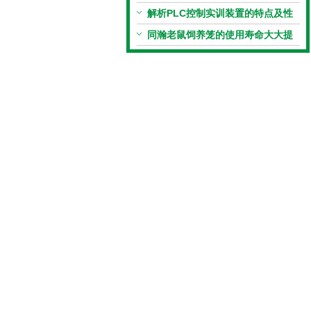
解析PLC控制实训装置的特点及性
能
同瀚老鼠饲养笼的使用寿命大大提
高