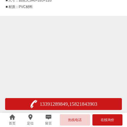
■ 尺寸：自然大,340×165×120
■ 材质：PVC材料
13391289849,15821843903
热线电话
在线询价
首页
定位
留言