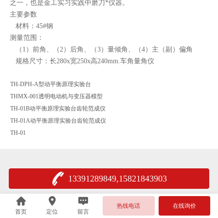
之一，也是金工实习实践中磨刀*仪器。
主要参数
材料：45#钢
测量范围：
（1）前角、（2）后角、（3）量倾角、（4）主（副）偏角
规格尺寸：长280x宽250x高240mm.车角量角仪
TH-DPH-A型动平衡原理实验台
THMX-001透明电动机与变压器模型
TH-01B动平衡原理实验台齿轮范成仪
TH-01A动平衡原理实验台齿轮范成仪
TH-01
13391289849,15821843903
热线电话
在线询价
首页
定位
留言