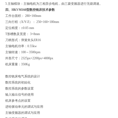
5.
主轴模块：主轴电机为三相异步电机，由三菱变频器进行无级调速。
四、
HKVM160型数控铣床技术参数
工作台面积： 280×160mm
三向行程（X/Y/Z）： 250×160×180mm
定位精度：±0.05 mm
T
形槽数及宽度： 3×8mm
刀柄形式：弹簧夹头ER16
主轴电机功率：0.55kw
主轴转速：100～3500rpm
外形尺寸：2325px×2200px×4000px
机床重量：350Kg
数控铣床电气系统的设计
数控系统的初始化
数控系统的参数设置
输入输出信号的使用
机床参考点的设置
进给驱动单元的调试与应用
主轴变频器的调试与应用