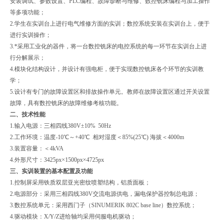
安装调试、参数设置、PLC编程、故障诊断与维修、数控铣床编程与加工操作
等多项功能；
2.
学生在实训台上进行电气维修方面的实训；数控系统安装在实训台上，便于
进行实训操作；
3.
*采用工业化的器件，将一台数控铣床的电控系统的每一环节在实训台上进
行分解展示；
4.
模块化结构设计，并设计有强电柜，便于实现数控铣床各个环节的实训教
学；
5.
设计有专门的故障设置区和排故操作单元。教师在故障设置区通过开关设置
故障，具有数控铣床的故障维修考核功能。
二、
技术性能
1.
输入电源：三相四线380V±10% 50Hz
2.
工作环境：温度-10℃～+40℃ 相对湿度＜85%(25℃) 海拔＜4000m
3.
装置容量：＜4kVA
4.
外形尺寸：3425px×1500px×4725px
三、
实训装置的基本配置及功能
1.
控制屏采用铁质双层亚光密纹喷塑结构，铝质面板；
2.
电源部分：采用三相四线380V交流电源供电，漏电保护器控制总电源；
3.
数控系统单元：采用西门子（SINUMERIK 802C base line）数控系统；
4.
驱动模块：X/Y/Z进给轴均采用伺服电机驱动；