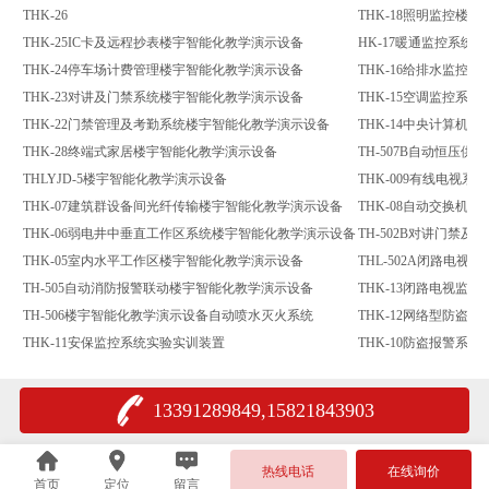
THK-26
THK-18照明监控楼
THK-25IC卡及远程抄表楼宇智能化教学演示设备
HK-17暖通监控系统
THK-24停车场计费管理楼宇智能化教学演示设备
THK-16给排水监控
THK-23对讲及门禁系统楼宇智能化教学演示设备
THK-15空调监控系
THK-22门禁管理及考勤系统楼宇智能化教学演示设备
THK-14中央计算机
THK-28终端式家居楼宇智能化教学演示设备
TH-507B自动恒压
THLYJD-5楼宇智能化教学演示设备
THK-009有线电视
THK-07建筑群设备间光纤传输楼宇智能化教学演示设备
THK-08自动交换机
THK-06弱电井中垂直工作区系统楼宇智能化教学演示设备
TH-502B对讲门禁
THK-05室内水平工作区楼宇智能化教学演示设备
THL-502A闭路电
TH-505自动消防报警联动楼宇智能化教学演示设备
THK-13闭路电视监
TH-506楼宇智能化教学演示设备自动喷水灭火系统
THK-12网络型防盗
THK-11安保监控系统实验实训装置
THK-10防盗报警系
13391289849,15821843903
热线电话
在线询价
首页
定位
留言