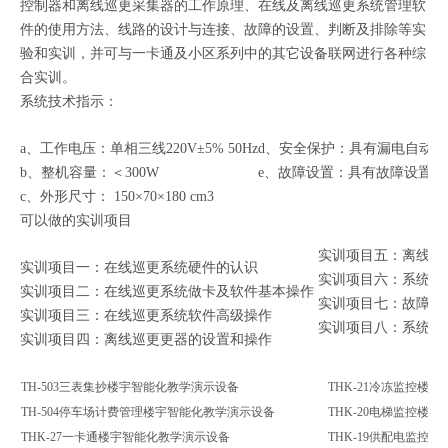
控制器和离线巡更采集器的工作原理、在线及离线巡更系统管理软
件的使用方法、线路的设计与连接、故障的设置、判断及排除等实
验和实训，并可与一卡通及小区系列中的其它设备联网进行各种综
合实训。
系统技术指示：
a、工作电压：单相三线220V±5% 50Hz
d、安全保护：具有漏电自动
b、整机容量：＜300W
e、故障设置：具有故障设置系
c、外形尺寸： 150×70×180 cm3
可以做的实训项目
实训项目五：离线巡
实训项目一：在线巡更系统硬件的认识
实训项目六：系统的
实训项目二：在线巡更系统做卡及软件基本操作
实训项目七：故障的
实训项目三：在线巡更系统软件高级操作
实训项目八：系统的
实训项目四：离线巡更更器的设置和操作
TH-503三表集抄楼宇智能化教学演示设备
THK-21冷冻监控楼
TH-504停车场计费管理楼宇智能化教学演示设备
THK-20电梯监控楼
THK-27一卡通楼宇智能化教学演示设备
THK-19供配电监控