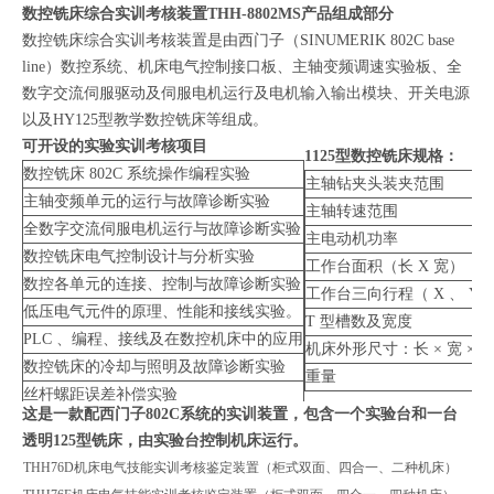
数控铣床综合实训考核装置THH-8802MS
产品组成部分
数控铣床综合实训考核装置是由西门子（SINUMERIK 802C base
line）数控系统、机床电气控制接口板、主轴变频调速实验板、全
数字交流伺服驱动及伺服电机运行及电机输入输出模块、开关电源
以及HY125型教学数控铣床等组成。
可开设的实验实训考核项目
1125型数控铣床规格：
数控铣床 802C 系统操作编程实验
主轴钻夹头装夹范围
主轴变频单元的运行与故障诊断实验
主轴转速范围
全数字交流伺服电机运行与故障诊断实验
主电动机功率
数控铣床电气控制设计与分析实验
工作台面积（长 X 宽）
数控各单元的连接、控制与故障诊断实验
工作台三向行程（ X 、 Y 、
低压电气元件的原理、性能和接线实验。
T 型槽数及宽度
PLC 、编程、接线及在数控机床中的应用
机床外形尺寸：长 × 宽 × 
数控铣床的冷却与照明及故障诊断实验
重量
丝杆螺距误差补偿实验
这是一款配西门子802C系统的实训装置，包含一个实验台和一台
数控铣床故障设计排除考核 28 项
透明125型铣床，由实验台控制机床运行。
THH76D机床电气技能实训考核鉴定装置（柜式双面、四合一、二种机床）