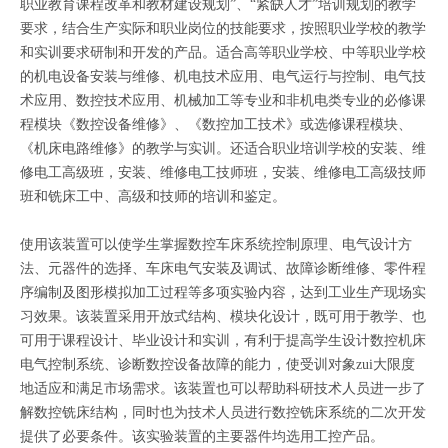
职业教育课程改革和教材建设规划”、“紧缺人才”培训规划的教学
要求，结合生产实际和职业岗位的技能要求，按照职业学校的教学
和实训要求研制和开发的产品。适合高等职业学校、中等职业学校
的机电设备安装与维修、机电技术应用、电气运行与控制、电气技
术应用、数控技术应用、机械加工等专业和非机电类专业的必修课
程模块《数控设备维修》、《数控加工技术》或选修课程模块、
《机床电路维修》的教学与实训。还适合职业培训学校的安装、维
修电工高级班，安装、维修电工技师班，安装、维修电工高级技师
班和铣床工中、高级和技师的培训和鉴定。
使用该装置可以使学生掌握数控车床系统控制原理、电气设计方
法、元器件的选择、车床电气安装及调试、故障诊断维修、零件程
序编制及图形模拟加工过程等多项实验内容，达到工业生产现场实
习效果。该装置采用开放式结构、模块化设计，既可用于教学、也
可用于课程设计、毕业设计和实训，有利于提高学生设计数控机床
电气控制系统、诊断数控设备故障的能力，使受训对象zui大限度
地适应和满足市场需求。该装置也可以帮助科研技术人员进一步了
解数控铣床结构，同时也为技术人员进行数控铣床系统的二次开发
提供了必要条件。该实验装置的主要器件均选用工控产品。