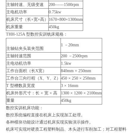
主轴转速、无级变速
200------1500rpm
主电机功率
0.75kw
机床尺寸（长×宽×高）
1670×800×1300mm
机床重量
450kg
THH-125A 型数控实训铣床规格：
1 －20mm
主轴钻夹头装夹范围
主轴转速范围
200 －2500rpm
主电动机功率
1.5kw
工作台面积（长X宽）
840mm × 250mm
工作台三向行程（X、Y、Z）
450 × 250 × 250mm
T 型槽数及宽度
3 × 16mm
机床外形尺寸：长 × 宽 × 高
1300 × 1200 × 2100mm
重量
450kg
数控实训机床功能：
数控系统编程直接在机床上实现加工处理。
各种模块功能设计通过机床实现实验演示操作。
机床可实现对硬质工程塑料制品、木头进行车削加工；对工程塑料