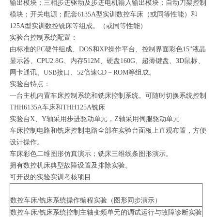
输出模块；三相步进驱动及步进电机输入输出模块；自动刀架控制
模块；开关电源；配套6135A型实训数控车床（或同等性能）和
125A型实训数控铣床等组成。（或同等性能）
实验台控制系统配置：
由标准的PC硬件组成、DOS和XP操作平台、控制界面彩色15''液晶
显示器、CPU2.8G、内存512M、硬盘160G、超薄键盘、3D鼠标、
网卡通讯、USB接口、52倍速CD－ROM等组成。
实验台特点：
一台主机内置车床控制系统和铣床控制系统。可随时切换系统控制
THH6135A车床和THH125A铣床
实验台X、Y轴采用步进驱动单元，Z轴采用伺服驱动单元
车床控制电路和铣床控制电路全部在实验台面板上直观布置，方便
设计操作。
车床彩色二维图形仿真演示；铣床三维线条图形演示。
拥有数控机床典型故障设置及排除实验。
可开设的实验实训考核项目
数控车床/铣床系统操作编程实验（图形同步演示）
数控车床/铣床系统控制主轴变频单元的调试运行与故障诊断实验