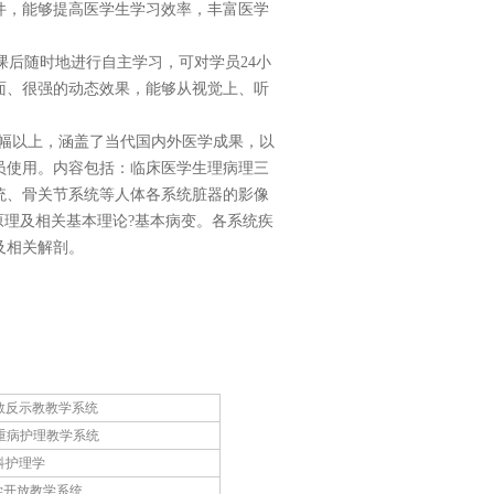
件，能够提高医学生学习效率，丰富医学
后随时地进行自主学习，可对学员24小
面、很强的动态效果，能够从视觉上、听
万幅以上，涵盖了当代国内外医学成果，以
员使用。内容包括：临床医学生理病理三
统、骨关节系统等人体各系统脏器的影像
原理及相关基本理论?基本病变。各系统疾
及相关解剖。
示教反示教教学系统
危重病护理教学系统
产科护理学
医学开放教学系统