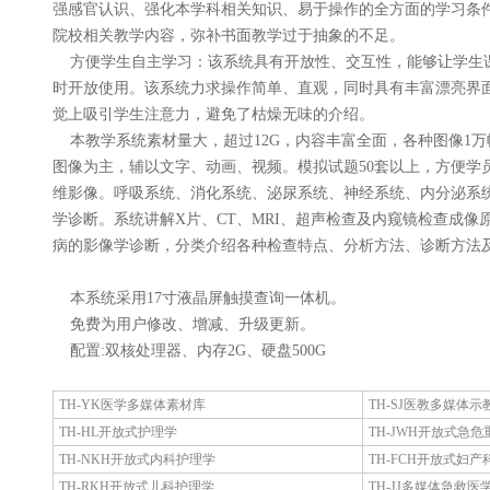
强感官认识、强化本学科相关知识、易于操作的全方面的学习条
院校相关教学内容，弥补书面教学过于抽象的不足。
方便学生自主学习：该系统具有开放性、交互性，能够让学生课
时开放使用。该系统力求操作简单、直观，同时具有丰富漂亮界
觉上吸引学生注意力，避免了枯燥无味的介绍。
本教学系统素材量大，超过12G，内容丰富全面，各种图像1
图像为主，辅以文字、动画、视频。模拟试题50套以上，方便学
维影像。呼吸系统、消化系统、泌尿系统、神经系统、内分泌系
学诊断。系统讲解X片、CT、MRI、超声检查及内窥镜检查成像
病的影像学诊断，分类介绍各种检查特点、分析方法、诊断方法
本系统采用17寸液晶屏触摸查询一体机。
免费为用户修改、增减、升级更新。
配置:双核处理器、内存2G、硬盘500G
TH-YK医学多媒体素材库
TH-SJ医教多媒体
TH-HL开放式护理学
TH-JWH开放式急
TH-NKH开放式内科护理学
TH-FCH开放式妇
TH-RKH开放式儿科护理学
TH-JJ多媒体急救