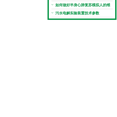
特点
如何做好半身心肺复苏模拟人的维
护保养工作？
污水电解实验装置技术参数