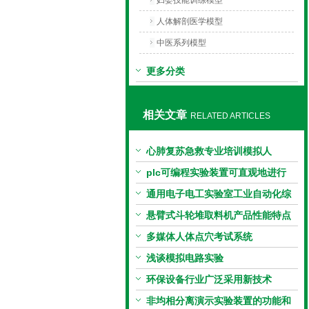
妇婴技能训练模型
人体解剖医学模型
中医系列模型
更多分类
相关文章
RELATED ARTICLES
心肺复苏急救专业培训模拟人
plc可编程实验装置可直观地进行
PLC的基本指令训练
通用电子电工实验室工业自动化综
合实训装置参数及说明
悬臂式斗轮堆取料机产品性能特点
多媒体人体点穴考试系统
浅谈模拟电路实验
环保设备行业广泛采用新技术
非均相分离演示实验装置的功能和