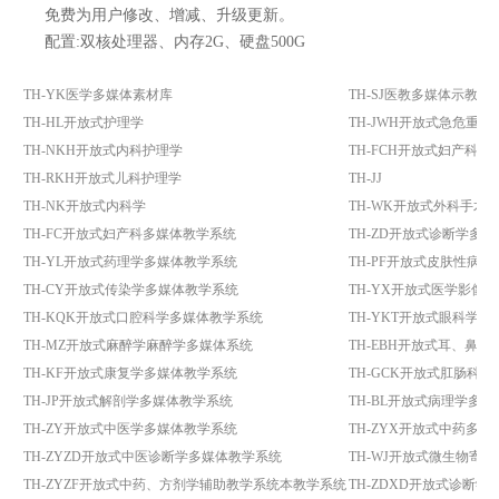
免费为用户修改、增减、升级更新。
配置:双核处理器、内存2G、硬盘500G
TH-YK医学多媒体素材库
TH-SJ医教多媒体示教
TH-HL开放式护理学
TH-JWH开放式急危重
TH-NKH开放式内科护理学
TH-FCH开放式妇产科护
TH-RKH开放式儿科护理学
TH-JJ
TH-NK开放式内科学
TH-WK开放式外科手术
TH-FC开放式妇产科多媒体教学系统
TH-ZD开放式诊断学多
TH-YL开放式药理学多媒体教学系统
TH-PF开放式皮肤性病
TH-CY开放式传染学多媒体教学系统
TH-YX开放式医学影像
TH-KQK开放式口腔科学多媒体教学系统
TH-YKT开放式眼科学
TH-MZ开放式麻醉学麻醉学多媒体系统
TH-EBH开放式耳、鼻
TH-KF开放式康复学多媒体教学系统
TH-GCK开放式肛肠科
TH-JP开放式解剖学多媒体教学系统
TH-BL开放式病理学多
TH-ZY开放式中医学多媒体教学系统
TH-ZYX开放式中药多
TH-ZYZD开放式中医诊断学多媒体教学系统
TH-WJ开放式微生物寄
TH-ZYZF开放式中药、方剂学辅助教学系统本教学系统
TH-ZDXD开放式诊断