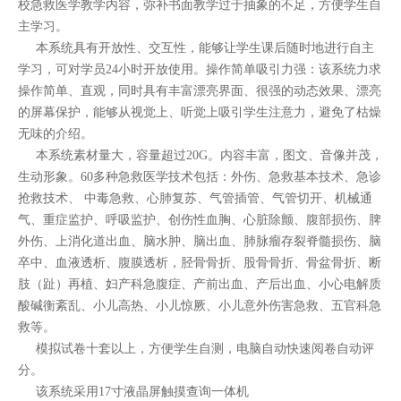
校急救医学教学内容，弥补书面教学过于抽象的不足，方便学生自
主学习。
本系统具有开放性、交互性，能够让学生课后随时地进行自主
学习，可对学员24小时开放使用。操作简单吸引力强：该系统力求
操作简单、直观，同时具有丰富漂亮界面、很强的动态效果、漂亮
的屏幕保护，能够从视觉上、听觉上吸引学生注意力，避免了枯燥
无味的介绍。
本系统素材量大，容量超过20G。内容丰富，图文、音像并茂，
生动形象。60多种急救医学技术包括：外伤、急救基本技术、急诊
抢救技术、 中毒急救、心肺复苏、气管插管、气管切开、机械通
气、重症监护、呼吸监护、创伤性血胸、心脏除颤、腹部损伤、脾
外伤、上消化道出血、脑水肿、脑出血、肺脉瘤存裂脊髓损伤、脑
卒中、血液透析、腹膜透析，胫骨骨折、股骨骨折、骨盆骨折、断
肢（趾）再植、妇产科急腹症、产前出血、产后出血、小心电解质
酸碱衡紊乱、小儿高热、小儿惊厥、小儿意外伤害急救、五官科急
救等。
模拟试卷十套以上，方便学生自测，电脑自动快速阅卷自动评
分。
该系统采用17寸液晶屏触摸查询一体机