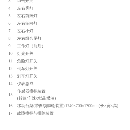
3
组合开关
4
左右雾灯
5
左右前照灯
6
左右转向灯
7
左右小灯
8
左右组合尾灯
9
工作灯（前后）
10
灯光开关
11
危险灯开关
12
倒车灯开关
13
刹车灯开关
14
仪表总成
传感器模拟装置
15
(转速/车速/水温/燃油)
16
移动台架(带自锁脚轮装置)
1740×700×1700mm(长×宽×高)
17
故障模拟与排除装置