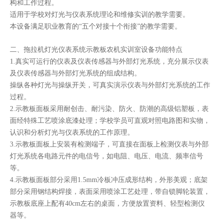
构和工作过程。
适用于学校对灯光与仪表系统理论和维修实训的教学需要。
本设备满足职业教育的“五个对接十个衔接”的教学需要。
二、拖拉机
灯光仪表系统示教板农机实训室设备
功能特点
1.真实可运行的仪表及仪表传感器与外部灯光系统，充分展示仪表
及仪表传感器与外部灯光系统的组成结构。
操纵各种灯光与操纵开关，可真实演示仪表与外部灯光系统的工作
过程。
2.示教板面板采用耐创击、耐污染、防火、防潮的高级铝塑板，表
面经特殊工艺喷涂底漆处理；学校学员可直观对照电路图和实物，
认识和分析灯光与仪表系统的工作原理。
3.示教板面板上安装有检测端子，可直接在面板上检测仪表与外部
灯光系统各电路元件的电信号，如电阻、电压、电流、频率信号
等。
4.示教板面板部分采用1.5mm冷板冲压成形结构，外形美观；底架
部分采用钢结构焊接，表面采用喷涂工艺处理，带自锁脚轮装置，
示教板底座上配有40cm左右的桌面，方便放置资料、轻型检测仪
器等。