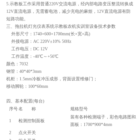
5.示教板工作采用普通220V交流电源，经内部电路变压整流转换成
12V直流电源，无需蓄电池，减少充电的麻烦，12V直流电源有防
短路功能。
三、拖拉机
灯光仪表系统示教板农机实训室设备
技术参数
外形尺寸：1740×600×1700mm(长×宽×高)
外接电源：AC 220V±10% 50Hz
工作电压：DC 12V
工作温度：-40℃～+50℃
颜色：7032
钢管：40*40*3mm
机柜：1.5mm冷板冲压成形，背面设置维修门；
移动脚轮：100*60mm
四、基本配置(每台)
序号
名 称
规格型号
装有各种检测端子，彩色电路图和工
1
检测控制面板
面板：1700*900*4mm
2
点火开关