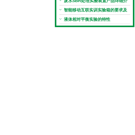
验目的
废水SBR处理实验装置产品详细介
绍与参数
智能移动互联实训实验箱的要求及
人才培养目标
液体相对平衡实验的特性