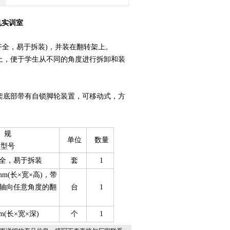
机实训室
齐全，易于拆装)，并装在翻转架上。
止，便于学生从不同的角度进行拆卸和装
架底部带有自锁脚轮装置，可移动式，方
规
单位
数量
型号
全，易于拆装
套
1
50mm(长×宽×高)，带
轴向任意角度的翻
台
1
mm(长×宽×深)
个
1