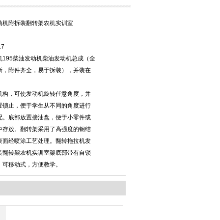
动机附拆装翻转架农机实训室
17
机195柴油发动机柴油发动机总成（全
新，附件齐全，易于拆装），并装在
。
机构，可使发动机旋转任意角度，并
置锁止，便于学生从不同的角度进行
配。底部放置接油盘，便于小零件或
中存放。翻转架采用了高强度的钢结
表面经喷涂工艺处理。翻转拖拉机发
装翻转架农机实训室架底部带有自锁
，可移动式，方便教学。