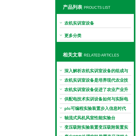
产品列表
PROUCTS LIST
上海同瀚科教设备有限公司
农机实训室设备
更多分类
相关文章
RELATED ARTICLES
深入解析农机实训室设备的组成与
功能
农机实训室设备是培养现代农业技
能的重要基石
农机实训室设备促进了农业产业升
级，提高了农民收入
供配电技术实训设备如何与实际电
网对接？
plc可编程实验装置步入信息时代
轴流式风机风室性能实验台
变压吸附实验装置变压吸附装置实