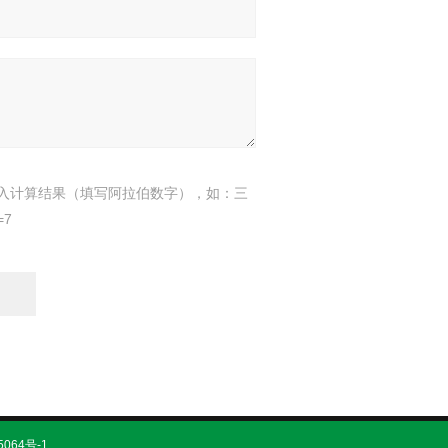
入计算结果（填写阿拉伯数字），如：三
=7
5064号-1