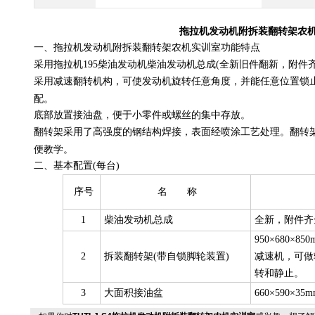
拖拉机发动机附拆装翻转架农
一、拖拉机发动机附拆装翻转架农机实训室功能特点
采用
拖拉机195柴油发动机
柴油发动机总成(全新旧件翻新，附件
采用减速翻转机构，可使发动机旋转任意角度，并能任意位置锁
配。
底部放置接油盘，便于小零件或螺丝的集中存放。
翻转架采用了高强度的钢结构焊接，表面经喷涂工艺处理。翻转
便教学。
二、基本配置(每台)
序号
名 称
1
柴油发动机总成
全新，附件齐
950×680×8
2
拆装翻转架(带自锁脚轮装置)
减速机，可做
转和静止。
3
大面积接油盆
660×590×35