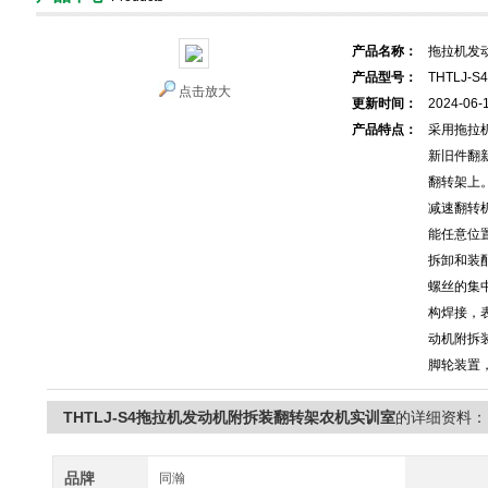
产品名称：
拖拉机发
产品型号：
THTLJ-S4
点击放大
更新时间：
2024-06-
产品特点：
采用拖拉
新旧件翻
翻转架上
减速翻转
能任意位
拆卸和装
螺丝的集
构焊接，
动机附拆
脚轮装置
THTLJ-S4拖拉机发动机附拆装翻转架农机实训室
的详细资料：
品牌
同瀚