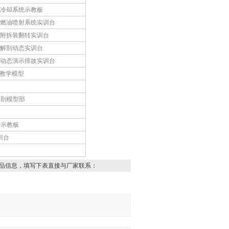
动机冷却系统示教板
动机燃油喷射系统实训台
动机附拆装翻转实训台
动机解剖动态实训台
动机动态演示排故实训台
车教学模型
解剖模型部
射示教板
训台
品信息，填写下表直接与厂家联系：