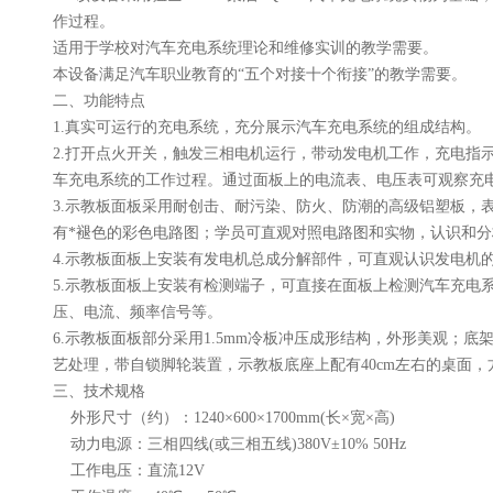
作过程。
适用于学校对汽车充电系统理论和维修实训的教学需要。
本设备满足汽车职业教育的“五个对接十个衔接”的教学需要。
二、
功能特点
1.真实可运行的充电系统，充分展示汽车充电系统的组成结构。
2.打开点火开关，触发三相电机运行，带动发电机工作，充电指
车充电系统的工作过程。通过面板上的电流表、电压表可观察充
3.示教板面板采用耐创击、耐污染、防火、防潮的高级铝塑板，
有*褪色的彩色电路图；学员可直观对照电路图和实物，认识和
4.示教板面板上安装有发电机总成分解部件，可直观认识发电机
5.示教板面板上安装有检测端子，可直接在面板上检测汽车充电
压、电流、频率信号等。
6.示教板面板部分采用1.5mm冷板冲压成形结构，外形美观；
艺处理，带自锁脚轮装置，示教板底座上配有40cm左右的桌面
三、
技术规格
外形尺寸（约）：1240×600×1700mm(长×宽×高)
动力电源：三相四线(或三相五线)380V±10% 50Hz
工作电压：直流12V