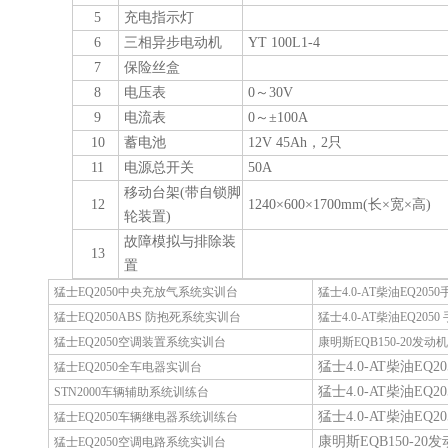
5
充电指示灯
6
三相异步电动机
YT 100L1-4
7
保险丝盒
8
电压表
0～30V
9
电流表
0～±100A
10
蓄电池
12V 45Ah，2只
11
电源总开关
50A
移动台架(带自锁脚
12
1240×600×1700mm(长×宽×高)
轮装置)
故障模拟与排除装
13
置
猛士EQ2050中央充放气系统实训台
猛士4.0-AT柴油EQ2
猛士EQ2050ABS 防抱死系统实训台
猛士4.0-AT柴油EQ20
猛士EQ2050空调装置系统实训台
康明斯EQB150-20发
猛士4.0-AT柴油EQ
猛士EQ2050全车电器实训台
猛士4.0-AT柴油EQ
STN2000车辆辅助系统训练台
猛士4.0-AT柴油E
猛士EQ2050车辆继电器系统训练台
康明斯EQB150-2
猛士EQ2050空调电路系统实训台