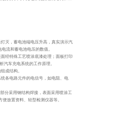
示灯灭，蓄电池端电压升高，真实演示汽
电电流和蓄电池电压的数值。
表面经特殊工艺喷涂底漆处理；面板打印
分析汽车充电系统的工作原理。
的组成结构。
系统各电路元件的电信号，如电阻、电
底架部分采用钢结构焊接，表面采用喷涂工
，方便放置资料、轻型检测仪器等。