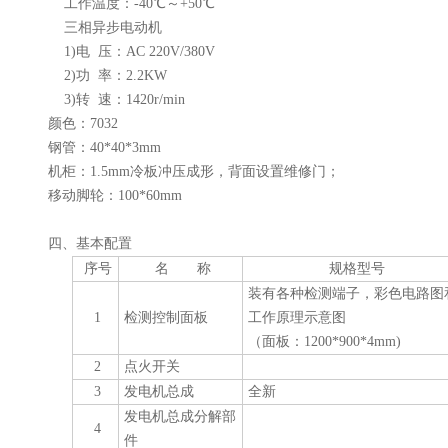
工作温度：-40℃～+50℃
三相异步电动机
1)电 压：AC 220V/380V
2)功 率：2.2KW
3)转 速：1420r/min
颜色：7032
钢管：40*40*3mm
机柜：1.5mm冷板冲压成形，背面设置维修门；
移动脚轮：100*60mm
四、基本配置
序号
名 称
规格型号
装有各种检测端子，彩色电路图
1
检测控制面板
工作原理示意图
（面板：1200*900*4mm)
2
点火开关
3
发电机总成
全新
发电机总成分解部
4
件