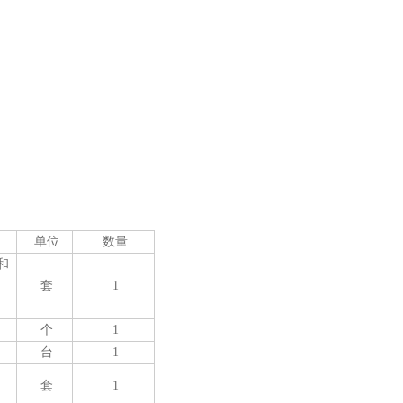
单位
数量
和
套
1
个
1
台
1
套
1