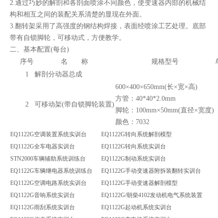
2.通过巧妙的解剖和各剖面喷涂不同颜色，使变速器内部的机械结
构和相互之间的装配关系清楚的显现在外面。
3.翻转架采用了高强度的钢结构焊接，表面经喷涂工艺处理。底部
带有自锁脚轮，可移动式，方便教学。
二、
基本配置(每台)
序号
名 称
规格型号
1
解剖分动器总成
600×400×650mm(长×宽×高)
方管：40*40*2.0mm
2
可移动架(带自锁脚轮装置)
脚轮：100mm×50mm(直径×宽度)
颜色：7032
EQ1122G空调装置系统实训台
EQ1122G转向系统解剖模型
EQ1122G全车电器实训台
EQ1122G转向系统实训台
STN2000车辆辅助系统训练台
EQ1122G制动系统实训台
EQ1122G车辆继电器系统训练台
EQ1122G手动变速器附拆装翻转实训台
EQ1122G空调电路系统实训台
EQ1122G手动变速器解剖模型
EQ1122G音响系统实训台
EQ1122G/朝柴4102发动机电气系统装置
EQ1122G雨刮系统实训台
EQ1122G起动机系统实训台