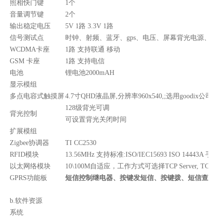
照相快门键
1个
音量调节键
2个
输出稳定电压
5V 1路 3.3V 1路
信号测试点
时钟、射频、蓝牙、gps、电压、屏幕背光电源、WIF
WCDMA卡座
1路 支持联通 移动
GSM 卡座
1路 支持电信
电池
锂电池2000mAH
显示模组
多点电容式触摸屏
4.7寸QHD液晶屏,分辨率960x540,;选用goodi
128级背光可调
背光控制
可设置背光关闭时间
扩展模组
Zigbee协调器
TI CC2530
RFID模块
13.56MHz 支持标准:ISO/IEC15693 ISO 14443A 手
以太网络模块
10\100M自适应，工作方式可选择TCP Server, TCP C
GPRS功能板
短信控制继电器、按键发短信、按键拨、短信查询a
b.软件资源
系统