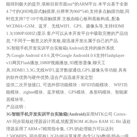
能得到极大的提升,堪称目前市面zui*的ARM平台.本平台基于全新
4.7寸的QHD电容式触摸屏,分辨率为960*540,支持多点触摸功能,同
时也支持7寸\10寸电容触摸屏.主板由核心板和底板构成,,配备
WCDMA+GSM、蓝牙、无线WIFI、GPS、摄像头等,支持HDMI
1.3(1080P/60HZ)显示.客户可以从本开发平台中吸取完整的产品信
息,*不同于一般意义的开发板,能迅速开发出属于自己的产品.
3G智能手机开发实训平台实验箱(Android)支持的操作系统
为:Google Android 4.0.6.其中Google Android4.0.6支持Flashplayer
v11网页Flash播放,1080P视频播放,3D图形显像,聊天工
具,HDMI1.3,3G,无线WIFI,蓝牙数据通信,GPS,摄像头等功能.具有
的软件优势与硬件优势,适合产品迅速开发定型.
提供二次开放接口, 可选外部功能模块：RFID功能模块、 WIFI功
能模块、zigbee模块、蓝牙模块、GPS模块、条形码模块、智能家
居模块等。
产品说明：
3G智能手机开发实训平台实验箱(Android)
采用MTK公司 Cortex-
A9 同步双核处理器设计而成,统配置ROM 4GByte RAM 1G Bit.该处
理器采用了ARM-v7精简指令集, CPU的处理能力可以达到
2.50DMIPS, 同步双核1.2GHz的运算速度,内含512kb数据/指令一级