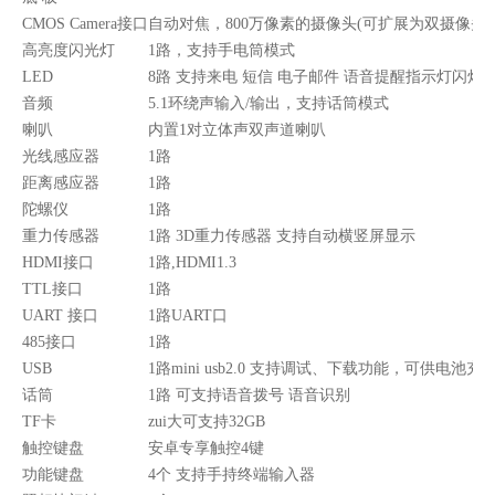
CMOS Camera接口
自动对焦，800万像素的摄像头(可扩展为双摄像头)
高亮度闪光灯
1路，支持手电筒模式
LED
8路 支持来电 短信 电子邮件 语音提醒指示灯闪
音频
5.1环绕声输入/输出，支持话筒模式
喇叭
内置1对立体声双声道喇叭
光线感应器
1路
距离感应器
1路
陀螺仪
1路
重力传感器
1路 3D重力传感器 支持自动横竖屏显示
HDMI接口
1路,HDMI1.3
TTL接口
1路
UART 接口
1路UART口
485接口
1路
USB
1路mini usb2.0 支持调试、下载功能，可供电池充
话筒
1路 可支持语音拨号 语音识别
TF卡
zui大可支持32GB
触控键盘
安卓专享触控4键
功能键盘
4个 支持手持终端输入器