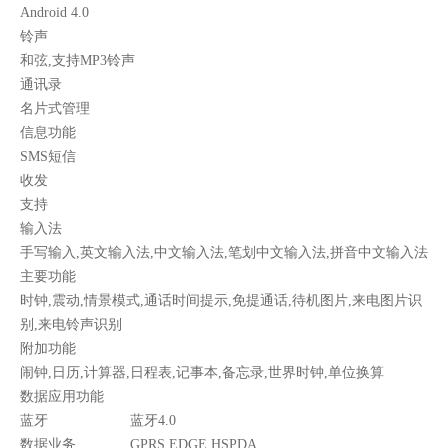
Android 4.0
铃声
和弦,支持MP3铃声
通讯录
名片式管理
信息功能
SMS短信
收发
支持
输入法
手写输入,英文输入法,中文输入法,笔划中文输入法,拼音中文输入法
主要功能
时钟,震动,情景模式,通话时间提示,免提通话,待机图片,来电图片识
别,来电铃声识别
附加功能
闹钟,日历,计算器,日程表,记事本,备忘录,世界时钟,单位换算
数据应用功能
蓝牙
蓝牙4.0
数据业务
GPRS,EDGE,HSPDA