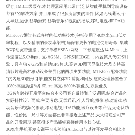
缓存,1MB二级缓存.本处理器应用非常广泛,从智能手机到导航设备
都有*的解决方案.并且集成了很多所需要的组件,比如无线通讯,个
人导航,摄像,移动游戏,移动音乐和视频的播放,移动电视和PDA功
能..
MTK6577通过各式各样的低功率技术(包括使用了40纳米(nm)低功
率制程、以及精细的低功率架构)确保有更长的电池使用寿命. 集成
3G移动宽带连接，支持单模HSPA+网络，下载速度达14 Mbps，上
传速度达5.6Mbps，支持GSM、GPRS和EDGE ，内置第八代GPS引
擎，具有独立GPS和辅助GPS模式.高速3D图形显像技术及支持高
清影片是高档移动设备差异化的两项主要功能, MTK6577配备功能
*的内建3D图形引擎,能支持立体3D 捕捉和回放,这款处理器整合了
1080p高画质编码引擎. zui高支持800W摄像头,双摄像头.
3G智能终端开发平台结合本公司客户反馈和广泛调研,结合产品的
实际特性设计而成,主要考虑:无线通讯,个人导航,摄像,移动游戏,移
动音乐和视频的播放,移动电视,PDA功能,医疗设备等产品,无论从功
能、性价比、尺寸等方面都已非常接近上述产品,大大缩短公司产
品的开发周期,甚至很多产品能够直接使用本核心板.
3G智能手机开发实训平台实验箱(Android)与以往开发平台相比功