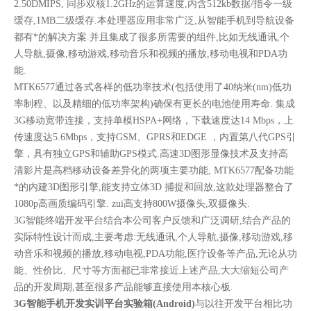
2.50DMIPS, 同步双核1.2GHz的运算速度,内含512kb数据/指令一级
缓存,1MB二级缓存.本处理器应用非常广泛,从智能手机到导航设备
都有*的解决方案.并且集成了很多所需要的组件,比如无线通讯,个
人导航,摄像,移动游戏,移动音乐和视频的播放,移动电视和PDA功
能.
MTK6577通过各式各样的低功率技术(包括使用了40纳米(nm)低功
率制程、以及精细的低功率架构)确保有更长的电池使用寿命. 集成
3G移动宽带连接，支持单模HSPA+网络，下载速度达14 Mbps，上
传速度达5.6Mbps，支持GSM、GPRS和EDGE ，内置第八代GPS引
擎，具有独立GPS和辅助GPS模式.高速3D图形显像技术及支持高
清影片是高档移动设备差异化的两项主要功能, MTK6577配备功能
*的内建3D图形引擎,能支持立体3D 捕捉和回放,这款处理器整合了
1080p高画质编码引擎. zui高支持800W摄像头,双摄像头.
3G智能终端开发平台结合本公司客户反馈和广泛调研,结合产品的
实际特性设计而成,主要考虑:无线通讯,个人导航,摄像,移动游戏,移
动音乐和视频的播放,移动电视,PDA功能,医疗设备等产品,无论从功
能、性价比、尺寸等方面都已非常接近上述产品,大大缩短公司产
品的开发周期,甚至很多产品能够直接使用本核心板.
3G智能手机开发实训平台实验箱(Android)
与以往开发平台相比功