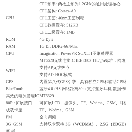
CPU频率: 两枚主频为1.2GHz的通用处理核心
CPU架构: Cortex-A9
CPU
CPU工艺: 40nm工艺制程
CPU数据缓存: 512KB
CPU二级缓存: 1MB
ROM
4G Byte
RAM
1G Bit DDR2-667Mhz
GPU
Imagination PowerVR SGX531图形处理器
MT6620无线连接IC IEEE802.11b/g/n标准，网络距
支持AP无线热点
WIFI
支持AD-HOC模式
GPS
内置第八代GPS引擎，具有独立GPS和辅助GPS模
BlueTooth
蓝牙4.0+HS 网络距离80m 支持蓝牙耳机 数据传输
高效的电源管理IC
MT6329
80Pin扩展接口
可扩展LCD、摄像头、TF、Wcdma、GSM、耳机、US
板载卡座
TF、Wcdma、GSM
FM
全向调频
3G+GSM
支持双卡双待
3G
（WCDMA
）、2.5G
（EDGE
）、
底 板