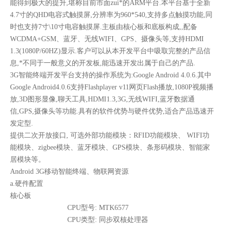
能得到极大的提升,堪称目前市面zui*的ARM平台.本平台基于全新
4.7寸的QHD电容式触摸屏,分辨率为960*540,支持多点触摸功能,同
时也支持7寸\10寸电容触摸屏.主板由核心板和底板构成,,配备
WCDMA+GSM、蓝牙、无线WIFI、GPS、摄像头等,支持HDMI
1.3(1080P/60HZ)显示.客户可以从本开发平台中吸取完整的产品信
息,*不同于一般意义的开发板,能迅速开发出属于自己的产品.
3G智能终端开发平台支持的操作系统为:Google Android 4.0.6.其中
Google Android4.0.6支持Flashplayer v11网页Flash播放,1080P视频播
放,3D图形显像,聊天工具,HDMI1.3,3G,无线WIFI,蓝牙数据通
信,GPS,摄像头等功能.具有的软件优势与硬件优势,适合产品迅速开
发定型.
提供二次开放接口, 可选外部功能模块：RFID功能模块、 WIFI功
能模块、zigbee模块、蓝牙模块、GPS模块、条形码模块、智能家
居模块等。
Android 3G移动智能终端、物联网资源
a.硬件配置
核心板
CPU型号: MTK6577
CPU类型: 同步双核处理器