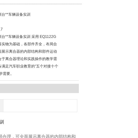
台**车辆设备实训
17
台**车辆设备实训 采用 EQ1122G
器实物为基础，各部件齐全，布局合
面展示离合器的内部结构和部件运动
合于离合器理论和实践操作的教学需
备满足汽车职业教育的“五个对接十个
教学需要。
训
，布局合理，可全面展示离合器的内部结构和