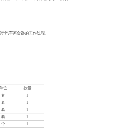
。
演示汽车离合器的工作过程。
单位
数量
套
1
套
1
套
1
套
1
个
1