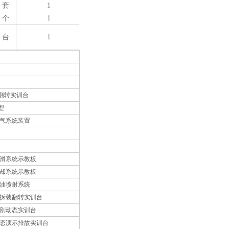
套
1
个
1
台
1
装翻转实训台
型
机电气系统装置
机润滑系统示教板
机冷却系统示教板
机燃油喷射系统
机附拆装翻转实训台
机解剖动态实训台
动机动态演示排故实训台