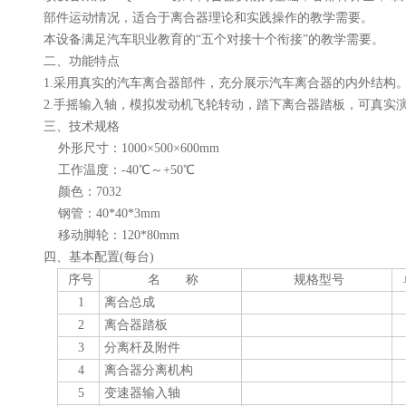
部件运动情况，适合于离合器理论和实践操作的教学需要。
本设备满足汽车职业教育的“五个对接十个衔接”的教学需要。
二、
功能特点
1.采用真实的汽车离合器部件，充分展示汽车离合器的内外结构
2.手摇输入轴，模拟发动机飞轮转动，踏下离合器踏板，可真实
三、
技术规格
外形尺寸：1000×500×600mm
工作温度：-40℃～+50℃
颜色：7032
钢管：40*40*3mm
移动脚轮：120*80mm
四、基本配置(每台)
序号
名 称
规格型号
1
离合总成
2
离合器踏板
3
分离杆及附件
4
离合器分离机构
5
变速器输入轴