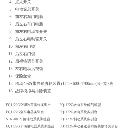
4
点火开关
5
电动窗总开关
6
前左右车门电脑
7
后左右车门电脑
8
前左右电动窗开关
9
后左右电动窗开关
10
前左右门锁
11
后左右门锁
12
后视镜调节开关
13
左右电动后视镜
14
保险丝盒
15
移动台架(带自锁脚轮装置)
1740×600×1700mm(长×宽×高
16
故障模拟与排除装置
EQ1122G空调装置系统实训台
EQ1122G转向系统解剖模型
EQ1122G全车电器实训台
EQ1122G转向系统实训台
STN2000车辆辅助系统训练台
EQ1122G制动系统实训台
EQ1122G车辆继电器系统训练台
EQ1122G手动变速器附拆装翻转实训台