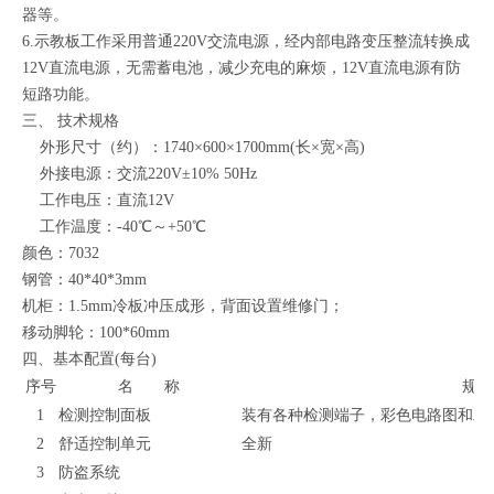
器等。
6.示教板工作采用普通220V交流电源，经内部电路变压整流转换成
12V直流电源，无需蓄电池，减少充电的麻烦，12V直流电源有防
短路功能。
三、
技术规格
外形尺寸（约）：1740×600×1700mm(长×宽×高)
外接电源：交流220V±10% 50Hz
工作电压：直流12V
工作温度：-40℃～+50℃
颜色：7032
钢管：40*40*3mm
机柜：1.5mm冷板冲压成形，背面设置维修门；
移动脚轮：100*60mm
四、基本配置(每台)
序号
名 称
规格
1
检测控制面板
装有各种检测端子，彩色电路图和工作原理
2
舒适控制单元
全新
3
防盗系统