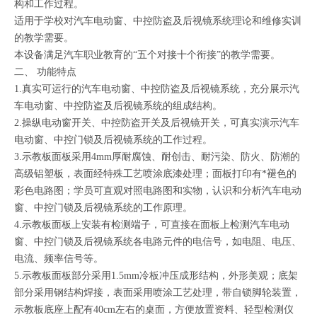
构和工作过程。
适用于学校对汽车电动窗、中控防盗及后视镜系统理论和维修实训
的教学需要。
本设备满足汽车职业教育的“五个对接十个衔接”的教学需要。
二、
功能特点
1.真实可运行的汽车电动窗、中控防盗及后视镜系统，充分展示汽
车电动窗、中控防盗及后视镜系统的组成结构。
2.操纵电动窗开关、中控防盗开关及后视镜开关，可真实演示汽车
电动窗、中控门锁及后视镜系统的工作过程。
3.示教板面板采用4mm厚耐腐蚀、耐创击、耐污染、防火、防潮的
高级铝塑板，表面经特殊工艺喷涂底漆处理；面板打印有*褪色的
彩色电路图；学员可直观对照电路图和实物，认识和分析汽车电动
窗、中控门锁及后视镜系统的工作原理。
4.示教板面板上安装有检测端子，可直接在面板上检测汽车电动
窗、中控门锁及后视镜系统各电路元件的电信号，如电阻、电压、
电流、频率信号等。
5.示教板面板部分采用1.5mm冷板冲压成形结构，外形美观；底架
部分采用钢结构焊接，表面采用喷涂工艺处理，带自锁脚轮装置，
示教板底座上配有40cm左右的桌面，方便放置资料、轻型检测仪