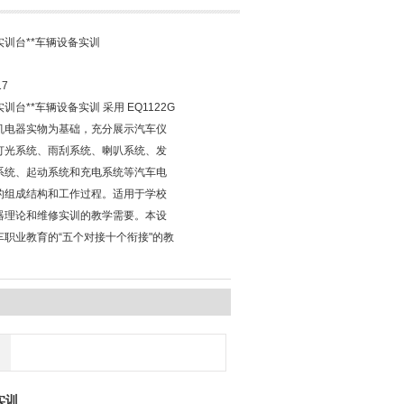
实训台**车辆设备实训
17
训台**车辆设备实训 采用 EQ1122G
机电器实物为基础，充分展示汽车仪
灯光系统、雨刮系统、喇叭系统、发
系统、起动系统和充电系统等汽车电
的组成结构和工作过程。适用于学校
器理论和维修实训的教学需要。本设
车职业教育的“五个对接十个衔接"的教
实训