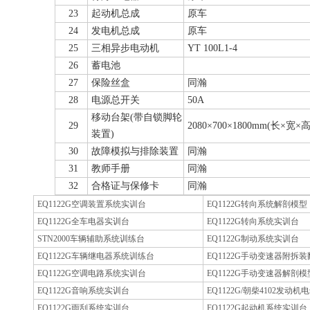
23
起动机总成
原车
24
发电机总成
原车
25
三相异步电动机
YT 100L1-4
26
蓄电池
27
保险丝盒
同瀚
28
电源总开关
50A
移动台架(带自锁脚轮
29
2080×700×1800mm(长×宽×高
装置)
30
故障模拟与排除装置
同瀚
31
教师手册
同瀚
32
合格证与保修卡
同瀚
EQ1122G空调装置系统实训台
EQ1122G转向系统解剖模型
EQ1122G全车电器实训台
EQ1122G转向系统实训台
STN2000车辆辅助系统训练台
EQ1122G制动系统实训台
EQ1122G车辆继电器系统训练台
EQ1122G手动变速器附拆
EQ1122G空调电路系统实训台
EQ1122G手动变速器解剖模
EQ1122G音响系统实训台
EQ1122G/朝柴4102发动
EQ1122G雨刮系统实训台
EQ1122G起动机系统实训台