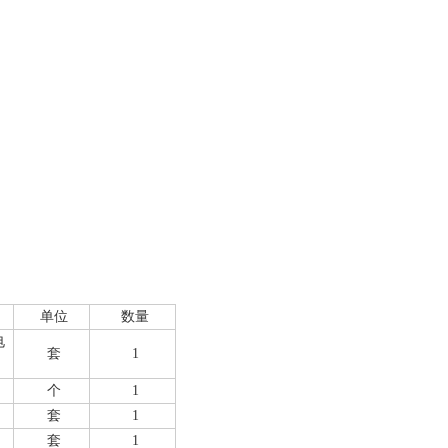
单位
数量
电
套
1
个
1
套
1
套
1