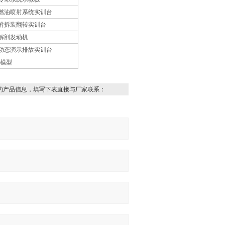
发动机燃油喷射系统实训台
动机附拆装翻转实训台
动机解剖发动机
发动机动态演示排故实训台
剖模型
的产品信息，填写下表直接与厂家联系：