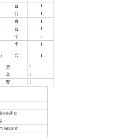
台
1
台
1
台
1
台
1
个
2
个
1
)
台
1
套
1
套
1
套
1
装翻转实训台
型
机电气系统装置