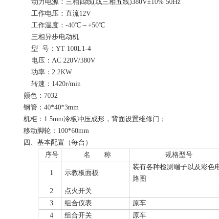
动力电源：三相四线(或三相五线)380V±10% 50Hz
工作电压：直流12V
工作温度：-40℃～+50℃
三相异步电动机
型 号：YT 100L1-4
电压：AC 220V/380V
功率：2.2KW
转速：1420r/min
颜色：7032
钢管：40*40*3mm
机柜：1.5mm冷板冲压成形，背面设置维修门；
移动脚轮：100*60mm
四、基本配置（每台）
序号
名 称
规格型号
装有各种检测端子以及彩色
1
示教板面板
路图
2
点火开关
3
组合仪表
原车
4
组合开关
原车