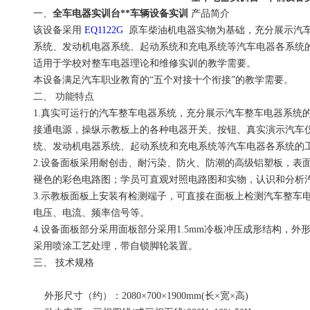
一、
全车电器实训台**车辆设备实训
产品简介
该设备采用
EQ1122G
原车柴油机电器实物为基础，充分展示汽
系统、发动机电器系统、起动系统和充电系统等汽车电器各系统
适用于学校对整车电器理论和维修实训的教学需要。
本设备满足汽车职业教育的“五个对接十个衔接”的教学需要。
二、
功能特点
1.真实可运行的汽车整车电器系统，充分展示汽车整车电器系统
接通电源，操纵示教板上的各种电器开关、按钮、真实演示汽车
统、发动机电器系统、起动系统和充电系统等汽车电器各系统的
2.设备面板采用耐创击、耐污染、防火、防潮的高级铝塑板，表
褪色的彩色电路图；学员可直观对照电路图和实物，认识和分析
3.示教板面板上安装有检测端子，可直接在面板上检测汽车整车
电压、电流、频率信号等。
4.设备面板部分采用面板部分采用1.5mm冷板冲压成形结构，
采用喷涂工艺处理，带自锁脚轮装置。
三、
技术规格
外形尺寸（约）：2080×700×1900mm(长×宽×高)