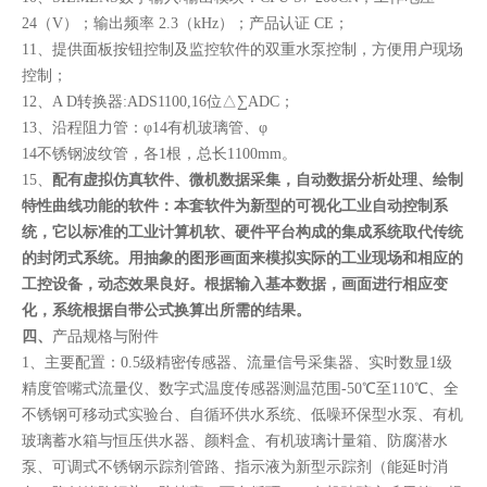
24（V）；输出频率 2.3（kHz）；产品认证 CE；
11、提供面板按钮控制及监控软件的双重水泵控制，方便用户现场
控制；
12、A D转换器:ADS1100,16位△∑ADC；
13、沿程阻力管：φ14有机玻璃管、φ
14不锈钢波纹管，各1根，总长1100mm。
15、
配有虚拟仿真软件、微机数据采集，自动数据分析处理、绘制
特性曲线功能的软件：本套软件为新型的可视化工业自动控制系
统，它以标准的工业计算机软、硬件平台构成的集成系统取代传统
的封闭式系统。用抽象的图形画面来模拟实际的工业现场和相应的
工控设备，动态效果良好。根据输入基本数据，画面进行相应变
化，系统根据自带公式换算出所需的结果。
四、
产品规格与附件
1、主要配置：0.5级精密传感器、流量信号采集器、实时数显1级
精度管嘴式流量仪、数字式温度传感器测温范围-50℃至110℃、全
不锈钢可移动式实验台、自循环供水系统、低噪环保型水泵、有机
玻璃蓄水箱与恒压供水器、颜料盒、有机玻璃计量箱、防腐潜水
泵、可调式不锈钢示踪剂管路、指示液为新型示踪剂（能延时消