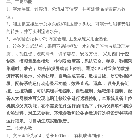
二、
主要功能
1、演示层流、过渡流、紊流及其转变，并可测量临界雷诺系数
值；
2、测压板直接显示总水头线和测压管水头线。可演示动能和势能
的转换，并可实测流速水头。
3、本试验台结构小巧,布置合理, 主要系统采用全塑化，
4、设备为台式结构，采用不锈钢框架，水箱和导管为有机玻璃材
质，可视性强，观察清晰、调节容易、安装方便。
采用西门子控
制器、模拟量采集模块，控制灵敏度高，系统安全、稳定、数据采
集适时、准确； 结合触摸屏或者上位机、通过CPU对采集的数据
进行实时显示、分析处理、自动生成表格、数据曲线、历史数据记
录、配备系统运行动态显示功能，效果直观、逼真； 设备具备近
控、远控功能，可以实现手动控制、自动控制、远程集中控制。配
备以太网模块可实现电脑连接设备进行远程控制，本系统具备上位
机模拟仿真功能，在不需要硬件运行的情况下，作为仿真软件模拟
实验过程，对工艺参数、环境参数和设备参数进行选择设定并获得
运行结果。可自动生成实验报告。
三、
技术参数
1、文丘里管为φ14，总长1000mm，有机玻璃制作；