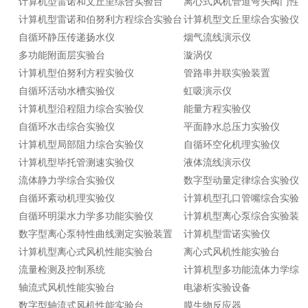
计算机型雷诺和文丘里综合实验台
离心式风机管道弯头阀门性
计算机型雷诺和伯努利方程综合实验台
计算机型文丘里综合实验仪
自循环静压传递扬水仪
烟气流线演示仪
多功能附面层实验台
漩涡仪
计算机型伯努利方程实验仪
管路串并联实验装置
自循环活动水槽实验仪
虹吸演示仪
计算机型沿程阻力综合实验仪
能量方程实验仪
自循环水击综合实验仪
平面静水总压力实验仪
计算机型局部阻力综合实验仪
自循环空化机理实验仪
计算机型毕托管测速实验仪
液体流线演示仪
流体静力学综合实验仪
数字型动量定律综合实验仪
自循环紊动机理实验仪
计算机型孔口管嘴综合实验
自循环明渠水力学多功能实验仪
计算机型离心泵综合实验装
数字型离心泵特性曲线测定实验装置
计算机型雷诺实验仪
计算机型离心式风机性能实验台
离心式风机性能实验台
流量检测及控制系统
计算机型多功能流体力学综
轴流式风机性能实验台
电渗析实验设备
数字型轴流式风机性能实验台
膜生物反应器