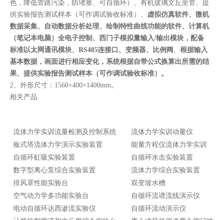
色，降低管路污染，防堵塞、可自循环）、有机玻璃文丘里管、提
供实验报告测试样本（可作调试验收标准）、
虚拟仿真软件、微机
数据采集、自动数据分析处理、绘制特性曲线功能的软件、计算机
（笔记本电脑）全电子控制、
西门子模拟量输入/输出模块，配备
标准以太网通讯模块、RS485连接口、变频器
、比例阀
、
根据输入
基本数据，画面进行相应变化，系统根据自带公式换算出所需的结
果、提供实验报告测试样本（可作调试验收标准）。
2、外形尺寸：1560×400×1400mm。
相关产品
流体力学实训流量检测及控制系统
流体力学实训动量仪
板式塔流体力学演示实验装置
能量方程仪流体力学实训
自循环虹吸实验装置
自循环水击实验装置
数字型离心泵综合实验装置
流体力学综合实验装置
排风罩性能实验台
双变坡水槽
空气动力学多功能实验台
自循环流谱流线演示仪
电动自循环达西渗流实验仪
自循环流动演示仪