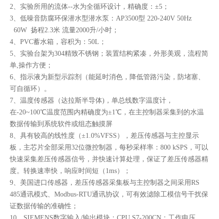
2、实验所用的流体--水为全循环设计，精确度：±5；
3、低噪音防腐环保潜水型潜水泵：AP3500型 220-240V 50Hz
60W 扬程2.3米 流量2000升/小时；
4、PVC蓄水箱，容积为：50L；
5、实验台架为304精致不锈钢；装置结构紧凑，外形美观，流程简
单,操作方便；
6、指示液为新型示踪剂（能延时消色，降低管路污染，防堵塞、
可自循环）。
7、温度传感器（达拉斯半导体)，单总线数字温度计，
在-20~100℃温度范围内精确度为±1℃，在主控制器采集到的水温
数据传输到系统软件或组态触摸屏
8、具有较高的线性度（±1.0%VFSS），差压传感器与主控显示
板，主芯片全部采用32位微控制器，每秒采样率：800 kSPS，可以
快速采集差压传感器信号，并快速计算处理，保证了差压传感器精
度。转换速率快，响应时间短（1ms）；
9、美国进口传感器，差压传感器采集板与主控制器之间采用RS
485通讯模式、Modbus-RTU通讯协议，可有效滤除工模信号干扰保
证数据传输的准确性；
10、SIEMENS数字输入/输出模块：CPU S7-200CN；工作电压