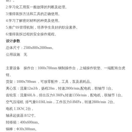
制）。
2.学习化工用泵一般故障的判断及处理。
3.懂得装拆方法和工具的正确使用。
4.学习了解密封材料的种类及使用。
5.推广6S管理机制，培养学生良好的职业素养。
6.懂得装拆过程的安全操作规程。
设计参数
总体尺寸：2500x800x2000mm。
公用设施 无
主要设备 操作台：1000x700mm 钢制操作台，上铺操作软垫、一端配有台虎
钳。
货架：1000x700mm ，可放零配件，工具，泵及易耗品。
离心泵：流量12m3/h，扬程20m，转速2800r/min,配电机，联轴节 1台。
齿轮泵：流量60L/h，排出压力0.3MPa,转速1350r/min，配电机，联轴节 1台。
空气压缩机 排气量0.036L/min，工作压力0.8MPa，转速2800r/min 2台。
电机 1.1KW, 2台 。
轴承起拔器:8/12寸。
转移箱：400x600mm。
铜棒：Φ30x300mm。