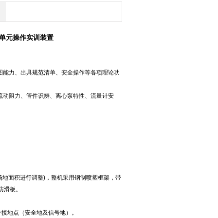
工单元操作实训装置
图能力、出具规范清单、安全操作等各项理论功
流动阻力、管件识辨、离心泵特性、流量计安
高度和场地面积进行调整)，整机采用钢制喷塑框架，带
防滑板。
2个接地点（安全地及信号地）。