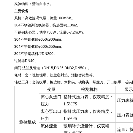
实验物料：清洁自来水。
主要设备
风机：高效旋涡气泵，流量100m3/h。
304不锈钢列管换热器，换热面积1.0m2。
不锈钢离心泵：功率750W，流量0-7.2m3/h。
304不锈钢储罐φ650x900mm。
304不锈钢储罐φ500x650mm。
304不锈钢填料塔DN200。
过滤器DN40。
阀门,法兰及管道（DN15,DN25,DN32,DN50）。
耗材一套：螺栓螺母、法兰密封垫、活接密封垫等。
辅助工具：套筒扳手、橡皮锤、木榔头、铁榔头、螺丝刀、开口扳手、活头
变量
检测机构
显示
离心泵进口
指针式压力表，仪表精度：
压力表
压力
1.5%FS
离心泵出口
指针式压力表，仪表精度：
压力表
压力
1.5%FS
测
控组成
流体流量
玻璃转子流量计，仪表精
流量计