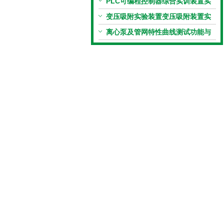
应用
PLC可编程控制器综合实训装置实
训目的及技术参数
变压吸附实验装置变压吸附装置实
验目的
离心泵及管网特性曲线测试功能与
操作