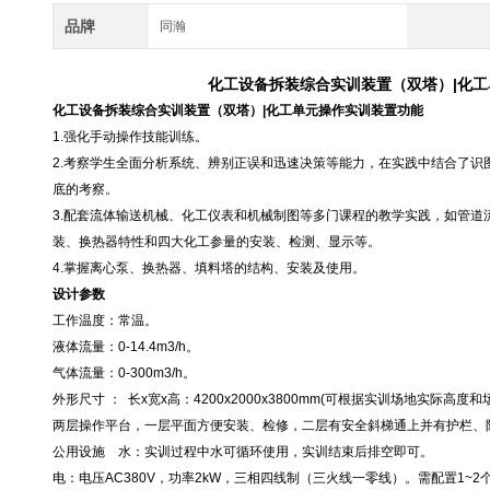
品牌
同瀚
化工设备拆装综合实训装置（双塔）|化
化工设备拆装综合实训装置（双塔）|化工单元操作实训装置功能
1.强化手动操作技能训练。
2.考察学生全面分析系统、辨别正误和迅速决策等能力，在实践中结合了识
底的考察。
3.配套流体输送机械、化工仪表和机械制图等多门课程的教学实践，如管道
装、换热器特性和四大化工参量的安装、检测、显示等。
4.掌握离心泵、换热器、填料塔的结构、安装及使用。
设计参数
工作温度：常温。
液体流量：0-14.4m3/h。
气体流量：0-300m3/h。
外形尺寸 ： 长x宽x高：4200x2000x3800mm(可根据实训场地实际
两层操作平台，一层平面方便安装、检修，二层有安全斜梯通上并有护栏、
公用设施 水：实训过程中水可循环使用，实训结束后排空即可。
电：电压AC380V，功率2kW，三相四线制（三火线一零线）。需配置1~