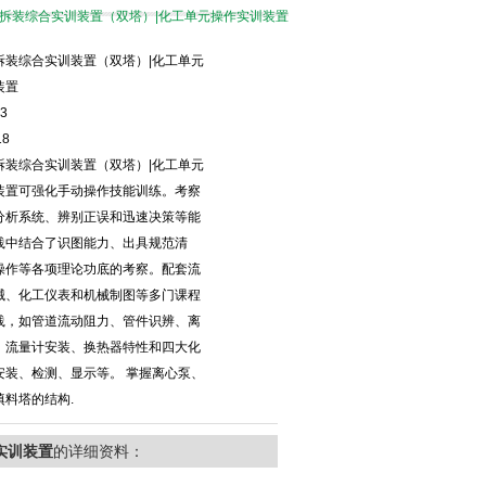
工设备拆装综合实训装置（双塔）|化工单元操作实训装置
拆装综合实训装置（双塔）|化工单元
装置
3
18
拆装综合实训装置（双塔）|化工单元
装置可强化手动操作技能训练。考察
分析系统、辨别正误和迅速决策等能
践中结合了识图能力、出具规范清
操作等各项理论功底的考察。配套流
械、化工仪表和机械制图等多门课程
践，如管道流动阻力、管件识辨、离
、流量计安装、换热器特性和四大化
安装、检测、显示等。 掌握离心泵、
填料塔的结构.
实训装置
的详细资料：