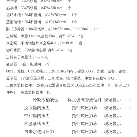
产品罐：304不锈钢，φ325x760 mm 1个
热水槽：304不锈钢，φ426x880 mm 1个
循环水槽：304不锈钢，φ325x760 mm 1个
蒸馏储槽：304不锈钢，φ219x340 mm 1个
卧式冷凝器：304不锈钢，φ219x750 mm，F=0.26m2 1个
进料泵 流量3.6m3/h,扬程15m，功率370W 2台
真空泵 不锈钢旋片真空泵4L/s，U=380V 1台
循环水泵 不锈钢离心泵 功率370W 1台
进料转子流量计:2.5-25L/h。
变频器，3台；电磁阀，7个
联想计算机：CPU双核2.0，2G DDR2内存，硬盘500G，光驱，鼠标，键盘，
显示器：19”液晶显示屏。二年质保。操作系统：中文专业版WINXP。
上位机监控软件 RS485/232通讯转换器,MCGS工业组态软件一套（附64点软
件狗），在线监控软件一套。
冷凝液槽液位
标尺玻璃管液位计
现场显示
无
反应釜内压力
指针式压力表
现场显示
无
中和釜内压力
指针式压力表
现场显示
无
冷凝液槽压力
指针式压力表
现场显示
无
自来水进口压力
指针式压力表
现场显示
无