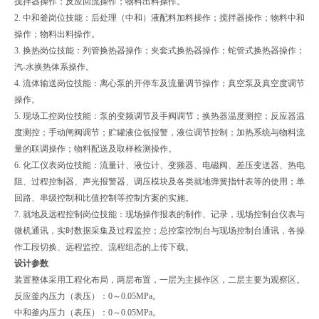
搅拌器操作；反应回流操作；物料出料操作。
2. 中和釜岗位技能：后处理（中和）液配料加料操作；搅拌器操作；物料中和
操作；物料出料操作。
3. 换热岗位技能：列管换热器操作；夹套式换热器操作；蛇管式换热器操作；
汽-水换热体系操作。
4. 流体输送岗位技能：离心泵的开停车及流量调节操作；真空泵及真空度调节
操作。
5. 现场工控岗位技能：泵的变频调节及手阀调节；换热器温度测控；反应器温
度测控；手动闸阀调节；贮罐液位低报警，液位调节控制；加热系统与物料流
量的联调操作；物料配送及取样检测操作。
6. 化工仪表岗位技能：流量计、液位计、变频器、电磁阀、差压变送器、热电
阻、过程控制器、声光报警器、调压模块及各类就地弹簧指针表等的使用；单
回路、串级控制和比值控制等控制方案的实施。
7. 就地及远程控制岗位技能：现场操作报表的制作、记录，现场控制台仪表与
微机通讯，实时数据采集及过程监控；总控室控制台与现场控制台通讯，各操
作工段切换、远程监控、流程组态的上传下载。
设计参数
装置整体采用工程化布局，两层布置，一层为主操作区，二层主要为观察区。
反应釜内压力（表压）：0～0.05MPa。
中和釜内压力（表压）：0～0.05MPa。