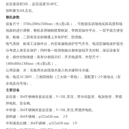
反应釜容积50L，反应温度50-80℃。
加料量为16L左右。
整机参数
设备尺寸：3700x2000x3500mm（长x宽x高 ），可根据实训场地实际高度和场
地面积进行调整，整机采用钢制喷塑框架，带两层操作平台，一层平面方便安
装、检修，二层有安全斜梯通上并有护栏、防滑板。
电气系统 标准工业操作台，内安装漏电保护空气开关、电流型漏电保护器充
分考虑人身安全保护；同时每一组强电输出都有旋钮开关控制，保证设备安
全，操作控制便捷；装有分相指示灯，开关电源等。外型尺寸：
1400x800x1300mm（长x宽x高 ）。
公用设施 水：实验用水由现场水接入热水罐和冷水罐。
电：电压AC380V，三相四线制（三火线一零线）。需配置1~2个接地点（安
全地及信号地）。
主要设备
反应釜：304不锈钢夹套反应釜，V=50L,常压，带冷却盘管、电加热管，带搅
拌电机、安全阀。
中和釜：304不锈钢夹套反应釜，V=50L,常压,带搅拌电机。
原料罐：304不锈钢，φ325x630 mm 2个
中和液高位槽：304不锈钢，φ325x630 mm 1个