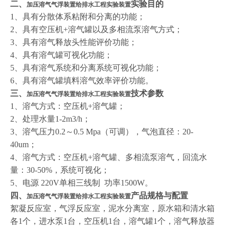
二、
实验目的
加压溶气气浮装置给排水工程实验装置
1、具有分散体系粘附和分离的功能；
2、具有空压机+溶气罐以及多相流泵溶气方式；
3、具有溶气释放头性能评价功能；
4、具有溶气罐可视化功能；
5、具有溶气系统和分离系统可视化功能；
6、具有溶气罐填料溶气效率评价功能。
三、
技术参数
加压溶气气浮装置给排水工程实验装置
1、溶气方式：空压机+溶气罐；
2、处理水量
1-2m3/h
；
3、溶气压力0.2～0.5 Mpa（可调），气泡直径：20-
40um；
4、溶气方式：空压机+溶气罐、多相流泵溶气，回流水
量：30-50%，系统可视化；
5
、电源 220V单相三线制 功率1500W。
四、
产品规格与配置
加压溶气气浮装置给排水工程实验装置
絮凝反应室，气浮反应室，泥水分离室，原水箱和清水箱
各1个，进水泵1台，空压机1台，溶气罐1个，溶气释放器