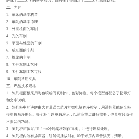
解说车工工艺学的基本知识，目的在于提高对车工工艺的感性认知。
二、
内容：
1、车床的基本构造
2、车削的基本原理
3、外圆柱面的车削
4、孔的车削
5、平面与锥面的车削
6、成形面的车削
7、螺纹的车削
8、零件车削工艺性
9、零件车削工艺过程
10、车削常用夹具
三、
产品技术规格
1、陈列柜面板采用彩色喷绘写真制作，色彩鲜艳。每个模型都配备了指示灯
和文字说明。
2、陈列柜中的讲解由大容量语言芯片的微电脑程序控制，用遥控器能使全柜
模型按顺序播音。每个柜可以单独演示，以适应重点讲解需要，也具有只动作
不播音的功能。
3、陈列柜柜体采用1.2mm冷轧钢板制作而成，并进行喷塑处理。
4、陈列柜内装有扬声器，讲解词播放时在100平米房内声音洪亮，清晰。