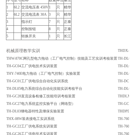
1
6L2
交流电压表 450V
1
只
精华
2
6L2
交流电流表 30A
3
只
精华
3
指示灯
7
只
正泰
4
控制按钮
8
只
正泰
5
转换开关
1
只
长江
机械原理教学实训
THDX-
T
HW-870C网孔型电力拖动（工厂电气控制）技能及工艺实训考核装置
TH-DL
TH-GC04工厂供电技术实训装置
TH-DL
THY-740E电力拖动（工厂电气控制）实验装置
TH-DL
TH-GC01工厂供电综合自动化实训系统
TH-DC
TH-DL05电力系统综合自动化技能实训考核平台
TH-DL
TH-GC28直流设备检修工技能培训考核装置
THDLX
TH-GC27电力系统监控实验平台（网络型）
TH-GC
TH-DL03继电器特性及继保实验装置
THDPD
THX-08W装表接电工实训系统
TH-76
TH-GC22工厂供电系统实训装置
TH-76
TH-GC26工厂供电技术实训装置
TH-760A