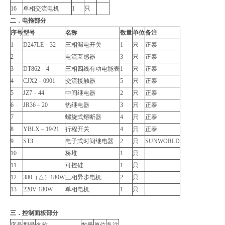
16
单相交流电机
1
只
二．电拖部分
序号
型号
名称
数量
单位
备注
1
D247LE﹣32
三相漏电开关
1
只
正泰
2
电流互感器
3
只
正泰
3
DT862﹣4
三相四线有功电能表
1
只
正泰
4
CJX2﹣0901
交流接触器
5
只
正泰
5
JZ7﹣44
中间继电器
2
只
正泰
6
JR36﹣20
热继电器
3
只
正泰
7
螺旋式熔断器
4
只
正泰
8
YBLX﹣19/21
行程开关
4
只
正泰
9
ST3
电子式时间继电器
2
只
SUNWORLD
10
桥堆
1
只
11
可控硅
1
只
12
380（△）180W
三相异步电机
2
只
13
220V 180W
单相电机
1
只
三．控制面板部分
序号
型号
名称
数量
单位
备注