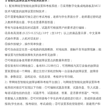
▲智能化故障设置和考核系统要求：
1）配有网络型智能化故障设置和考核系统：①采用数字化集成电路板及MCU
技术与配套的故障设置控制技术；
②不需要电脑就可独立进行考试考核，老师与学生界面分开，老师通过密码进
入教师界面出题，学生在普通界面答题；
带有与设备相适应的试题库，试题库可根据用户的要求进行编辑；
④具有高清淅 (0.225×0.225点) 3.8寸（含3.8寸）以上的液晶显示屏，中文菜单
式操作界面，人机对话友好；
⑤操作按键少，操作简单快捷；
⑥可自由设定任意一处电路的线路断路、对地短路、接触不良等故障现象；能
够设置与控制模块脚有关的各种常见故障；
⑦可根据设备使用要求调整故障设置点的数量和类型；
⑧安装有RJ45网络接口，备有RS-232串行口，可用网线与其它设备的故障设
置装置组成一个网络，通过主控计算机控制每一台设备的故障设置、故障排
除、参数设定、远程起动、信息反馈、考核评分等功能。
2）带网络型智能化故障诊断和考核平台接口，与网络型智能化故障设置和考
核系统对接后可实现以下功能：①可编辑试题及答案、试题存盘、导入试题，
每道试题包括的信息：试题序号、试题描述、答案、是否要求答题*、*时间、
答案输入次数限制；②可对班级每个学生的考试成绩进行统计，形成班级成绩
报表(学生姓名、报考级别、考试成绩)；③可设置系统登陆密码：新建用户和