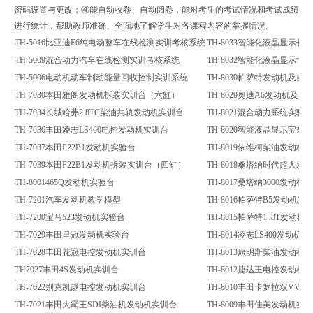
密码设置与更改；④能自动收卷、自动阅卷，能对考生的考试情况和考试成绩
进行统计，帮助教师准确、全面地了解学生对各课程内容的掌握情况。
TH-5016比亚迪E6纯电动整车在线检测实训考核系统
TH-8033智能化液晶显示
TH-5009混合动力汽车在线检测实训考核系统
TH-8032智能化液晶显示
TH-5006电动机动车制动能量回收控制实训系统
TH-8030帕萨特发动机及自
TH-7030本田雅阁发动机拆装实训台（六缸）
TH-8029奥迪A6发动机及
TH-7034长城哈弗2.8TC柴油共轨发动机实训台
TH-8021混合动力系统实验台
TH-7036丰田凌志LS460电控发动机实训台
TH-8020智能液晶显示宝
TH-7037本田F22B1发动机实验台
TH-8019依维柯柴油发动机
TH-7039本田F22B1发动机拆装实训台（四缸）
TH-8018桑塔纳时代超人发
TH-8001465Q发动机实验台
TH-8017桑塔纳3000发动机
TH-7201汽车发动机教学模型
TH-8016帕萨特B5发动机实
TH-7200宝马523发动机实验台
TH-8015帕萨特1 .8T发动机
TH-7029丰田皇冠发动机实验台
TH-8014凌志LS400发动机
TH-7028丰田花冠电控发动机实训台
TH-8013康明斯柴油发动机
TH7027丰田4S发动机实训台
TH-8012捷达王电控发动机
TH-7022别克凯越电控发动机实训台
TH-8010丰田卡罗拉双VVT
TH-7021丰田大霸王SDI柴油机发动机实训台
TH-8009丰田佳美发动机实