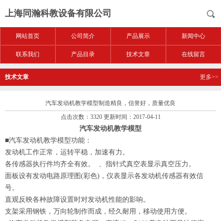
上海同瀚科教设备有限公司
网站首页
公司简介
产品展示
新闻中心
联系我们
产品目录
技术文章
在线留言
技术文章
更多>>
汽车发动机教学模型制造精良，信誉好，质量优良
点击次数：3320 更新时间：2017-04-11
汽车发动机教学模型
■
汽车发动机教学模型
功能：
发动机工作正常，运转平稳，加速有力。
各传感器执行件均齐全有效。
、指针式真空表显示真空压力。
面板设有发动电路原理图(彩色)，仪表显示各发动机传感器有效信
号。
直观反映各种故障设置时对发动机性能的影响。
支架采用钢铁，万向轮制作而成，经久耐用，移动使用方便。