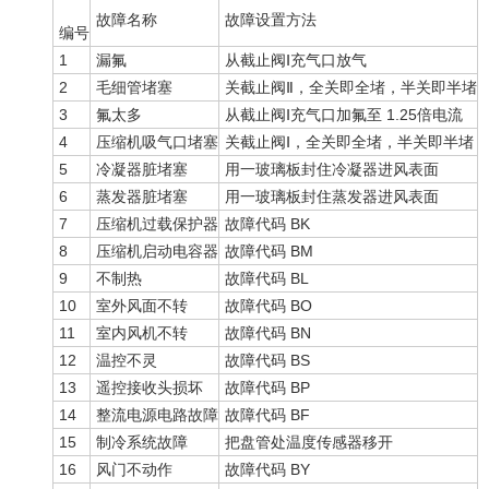
故障名称
故障设置方法
编号
1
漏氟
从截止阀Ⅰ充气口放气
2
毛细管堵塞
关截止阀Ⅱ，全关即全堵，半关即半堵
3
氟太多
从截止阀Ⅰ充气口加氟至 1.25倍电流
4
压缩机吸气口堵塞
关截止阀Ⅰ，全关即全堵，半关即半堵
5
冷凝器脏堵塞
用一玻璃板封住冷凝器进风表面
6
蒸发器脏堵塞
用一玻璃板封住蒸发器进风表面
7
压缩机过载保护器
故障代码 BK
8
压缩机启动电容器
故障代码 BM
9
不制热
故障代码 BL
10
室外风面不转
故障代码 BO
11
室内风机不转
故障代码 BN
12
温控不灵
故障代码 BS
13
遥控接收头损坏
故障代码 BP
14
整流电源电路故障
故障代码 BF
15
制冷系统故障
把盘管处温度传感器移开
16
风门不动作
故障代码 BY