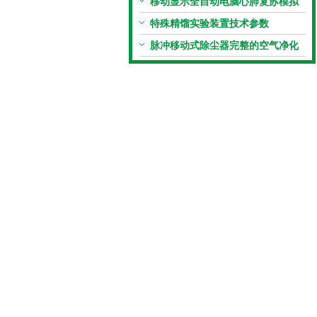
哪些特点及主要装备
移动显示全自动电脑心肺复苏模拟
人
特殊精馏实验装置技术参数
脉冲移动式除尘器完整的空气净化
系统