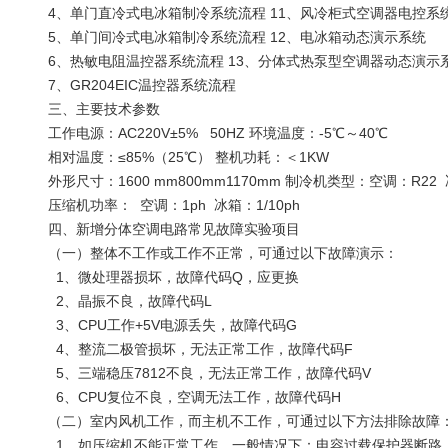
4、单门直冷式电冰箱制冷系统流程 11、风冷柜式空调器电控系
5、单门间冷式电冰箱制冷系统流程 12、电冰箱动态演示系统
6、热敏电阻温控器系统流程 13、分体式热泵型空调器动态演示
7、GR204EIC温控器系统流程
三、
主要技术参数
工作电源：AC220V±5% 50HZ 环境温度：-5℃～40℃
相对温度：≤85%（25℃） 整机功耗：＜1KW
外形尺寸：1600 mm800mm1170mm 制冷机类型：空调：R22
压缩机功率： 空调：1ph 冰箱：1/10ph
四、新增分体空调电路常见故障实验项目
（一）整体不工作或工作不正常，可通过以下故障演示：
1、微处理器损坏，故障代码Q，应更换
2、晶振不良，故障代码L
3、CPU工作+5V电源丢失，故障代码G
4、整流二极管损坏，无法正常工作，故障代码F
5、三端稳压7812不良，无法正常工作，故障代码V
6、CPU复位不良，空调无法工作，故障代码H
（二）室内风机工作，而主机不工作，可通过以下方法排除故障
1、如压缩机不能正常工作，一般情况下：电容过载保护器断路