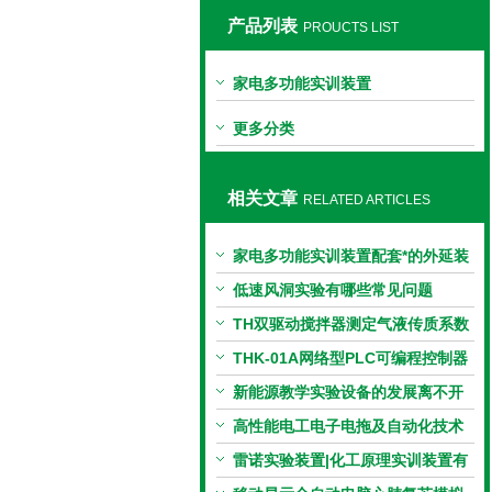
产品列表
PROUCTS LIST
上海同瀚科教设备有限公司
家电多功能实训装置
更多分类
相关文章
RELATED ARTICLES
家电多功能实训装置配套*的外延装
置
低速风洞实验有哪些常见问题
TH双驱动搅拌器测定气液传质系数
测定实验
THK-01A网络型PLC可编程控制器
综合实训装置
新能源教学实验设备的发展离不开
新能源汽车行业的加持
高性能电工电子电拖及自动化技术
实训考核装置 性能特点
雷诺实验装置|化工原理实训装置有