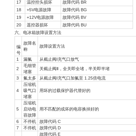
17
温控控头损坏
故障代码 BR
18
+5V电源故障
故障代码 BG
19
+12V电源故障
故障代码 BV
20
遥控器损坏
故障代码 BU
六、电冰箱故障设置方法
故障名
故障设置方法
编
称
号
1
漏氟
从截止阀Ⅰ充气口放气
毛细管
2
关截止阀Ⅱ，全关即全堵，半关即半堵
堵塞
3
氟太多
从截止阀Ⅰ充气口加氟至 1.25倍电流
压缩机
4
吸气口
用坏的过载保护器代替好的
堵塞
压缩机
5
启动电
用不匹配的或坏的电容换掉好的
容故障
6
不停机
故障代码 C
7
不停机
故障代码 D
故障代码 E