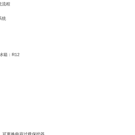
统流程
系统
 冰箱：R12
：
，可更换电容过载保护器