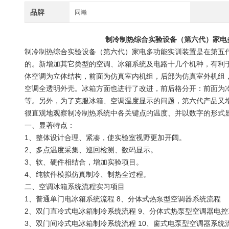
品牌
同瀚
制冷制热综合实验设备（第六代）家电
制冷制热综合实验设备（第六代）家电多功能实训装置
是在第五
的。新增加其它类型的空调、冰箱系统及电路十几个机种，有利
体空调为立体结构，前面为仿真室内机组，后部为仿真室外机组
空调全透明外壳。冰箱方面也进行了改进，前后格分开：前面为
等。
另外，为了克服冰箱、空调温度显示的问题，第六代产品又
很直观地观察制冷制热系统中各关键点的温度、并以数字的形式
一、
显著特点：
1、整体设计合理、紧凑，使实验室视野更加开阔。
2、多点温度采集、巡回检测、数码显示。
3、软、硬件相结合，增加实验项目。
4、纯软件模拟仿真制冷、制热全过程。
二、
空调冰箱系统流程实习项目
1、普通单门电冰箱系统流程 8、分体式热泵型空调器系统流程
2、双门直冷式电冰箱制冷系统流程 9、分体式热泵型空调器电
3、双门间冷式电冰箱制冷系统流程 10、窗式电泵型空调器系统