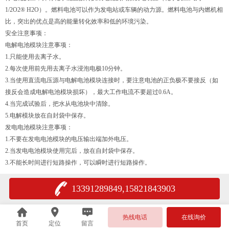
1/2O2® H2O）。燃料电池可以作为发电站或车辆的动力源。燃料电池与内燃机相
比，突出的优点是高的能量转化效率和低的环境污染。
安全注意事项：
电解电池模块注意事项：
1.只能使用去离子水。
2.每次使用前先用去离子水浸泡电极10分钟。
3.当使用直流电压源与电解电池模块连接时，要注意电池的正负极不要接反（如
接反会造成电解电池模块损坏），最大工作电流不要超过0.6A。
4.当完成试验后，把水从电池块中清除。
5.电解模块放在自封袋中保存。
发电电池模块注意事项：
1.不要在发电电池模块的电压输出端加外电压。
2.当发电电池模块使用完后，放在自封袋中保存。
3.不能长时间进行短路操作，可以瞬时进行短路操作。
13391289849,15821843903
热线电话
在线询价
首页
定位
留言