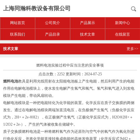
上海同瀚科教设备有限公司
网站首页
公司简介
产品展示
新闻中心
联系我们
产品目录
技术文章
在线留言
技术文章
更多>>
燃料电池实验过程中应当注意的安全事项
点击次数：2252 更新时间：2024-07-25
燃料电池
教具是利用光线照射在太阳能电池板上产生电能，然后利用产生的电能
作用在电解电池模块上，使水发生电解产生氢气和氧气。氢气和氧气进入到发电
模块产生电能，带动风扇转动。
电解电池模块是一种把电能转化为化学能的装置。化学反应在质子交换膜的两侧
发生。通过在电解电池模块两端加直流电压，在负极侧产生氢气（负极化学反应
式为，2H+＋2e-®H2），在正极侧产生氧气（正极化学反应式为，H2O®2H+＋
1/2O2＋2e-）。产生的气体被收集在储罐中。
质子交换膜燃料电池是一种将燃料氢气作为还原剂与空气中的氧气作为氧化剂进
行电化反应，并将化学能直接转换成电能的高效发电装置（化学反应式为H2＋