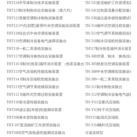
THT124半导体制冷技术实验装置
TH-533直流锅炉工作原理实验台
THT123制冷制热综合实验设备（第六代）
TH-541过热器流量分配实验台
THT122变频空调制冷制热实验装置
TH-538滤尘器布袋性能测试装置
THT121户式(别墅)家用中央空调实验实训装置
TH-514循环式空调过程实验装置
THT120综合式中央空调实验装置
TH-513空气调节系统模拟实验台
THT119空调制冷设备电气故障实验台
TH-516制冷压缩机性能实验台
THT118一机二库系统实验台
TH517制冷热泵循环演示装置
THT117空调制冷换热综合实验装置
TH-506空调、制冷、换热综合
THT116 II制冷[热泵]循环演示装置 （热泵实验台
TH-305焓差法空调实验装置
THT115空气压缩机性能实验装置
TH-508中央空调模拟实验设备
THT114 II制冷压缩机性能实验台
TH-509一机二库系统实验台
THT113空气调节系统模拟实验台
TH-511制冷制热实验台
THT112 II循环式空调过程实验装置
TH-512空调制冷设备电气故障
THT110表冷器性能实验台
TH-YS1活塞式压缩机
THT109滤尘器[布袋]性能测试装置
TH-YS2转子式压缩机
THT108淋水室性能实验台
THYS3旋涡式压缩机
THT-107直流锅炉工作原理实验台
TH-YS4螺杆式压缩机
THT106II空气加热器性能测试实验台
冷凝器模型