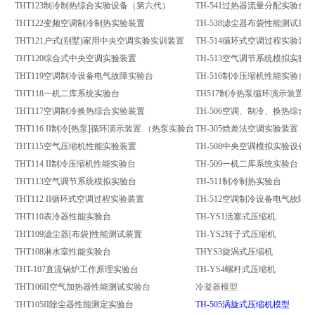
THT123制冷制热综合实验设备（第六代）
TH-541过热器流量分配实验台
THT122变频空调制冷制热实验装置
TH-538滤尘器布袋性能测试装置
THT121户式(别墅)家用中央空调实验实训装置
TH-514循环式空调过程实验装置
THT120综合式中央空调实验装置
TH-513空气调节系统模拟实验台
THT119空调制冷设备电气故障实验台
TH-516制冷压缩机性能实验台
THT118一机二库系统实验台
TH517制冷热泵循环演示装置
THT117空调制冷换热综合实验装置
TH-506空调、制冷、换热综合
THT116 II制冷[热泵]循环演示装置 （热泵实验台
TH-305焓差法空调实验装置
THT115空气压缩机性能实验装置
TH-508中央空调模拟实验设备
THT114 II制冷压缩机性能实验台
TH-509一机二库系统实验台
THT113空气调节系统模拟实验台
TH-511制冷制热实验台
THT112 II循环式空调过程实验装置
TH-512空调制冷设备电气故障
THT110表冷器性能实验台
TH-YS1活塞式压缩机
THT109滤尘器[布袋]性能测试装置
TH-YS2转子式压缩机
THT108淋水室性能实验台
THYS3旋涡式压缩机
THT-107直流锅炉工作原理实验台
TH-YS4螺杆式压缩机
THT106II空气加热器性能测试实验台
冷凝器模型
THT105II除尘器性能测定实验台
TH-505涡旋式压缩机模型