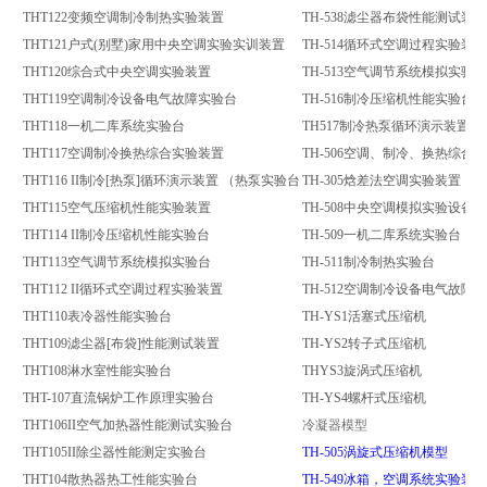
THT122变频空调制冷制热实验装置
TH-538滤尘器布袋性能测试装置
THT121户式(别墅)家用中央空调实验实训装置
TH-514循环式空调过程实验装置
THT120综合式中央空调实验装置
TH-513空气调节系统模拟实验台
THT119空调制冷设备电气故障实验台
TH-516制冷压缩机性能实验台
THT118一机二库系统实验台
TH517制冷热泵循环演示装置
THT117空调制冷换热综合实验装置
TH-506空调、制冷、换热综合
THT116 II制冷[热泵]循环演示装置 （热泵实验台
TH-305焓差法空调实验装置
THT115空气压缩机性能实验装置
TH-508中央空调模拟实验设备
THT114 II制冷压缩机性能实验台
TH-509一机二库系统实验台
THT113空气调节系统模拟实验台
TH-511制冷制热实验台
THT112 II循环式空调过程实验装置
TH-512空调制冷设备电气故障
THT110表冷器性能实验台
TH-YS1活塞式压缩机
THT109滤尘器[布袋]性能测试装置
TH-YS2转子式压缩机
THT108淋水室性能实验台
THYS3旋涡式压缩机
THT-107直流锅炉工作原理实验台
TH-YS4螺杆式压缩机
THT106II空气加热器性能测试实验台
冷凝器模型
THT105II除尘器性能测定实验台
TH-505涡旋式压缩机模型
THT104散热器热工性能实验台
TH-549冰箱，空调系统实验装置