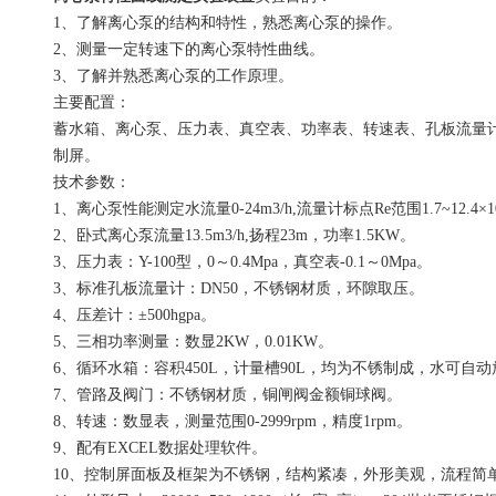
1、了解离心泵的结构和特性，熟悉离心泵的操作。
2、测量一定转速下的离心泵特性曲线。
3、了解并熟悉离心泵的工作原理。
主要配置：
蓄水箱、离心泵、压力表、真空表、功率表、转速表、孔板流量
制屏。
技术参数：
1、离心泵性能测定水流量0-24m3/h,流量计标点Re范围1.7~12.4×10
2、卧式离心泵流量13.5m3/h,扬程23m，功率1.5KW。
3、压力表：Y-100型，0～0.4Mpa，真空表-0.1～0Mpa。
3、标准孔板流量计：DN50，不锈钢材质，环隙取压。
4、压差计：±500hgpa。
5、三相功率测量：数显2KW，0.01KW。
6、循环水箱：容积450L，计量槽90L，均为不锈制成，水可自
7、管路及阀门：不锈钢材质，铜闸阀金额铜球阀。
8、转速：数显表，测量范围0-2999rpm，精度1rpm。
9、配有EXCEL数据处理软件。
10、控制屏面板及框架为不锈钢，结构紧凑，外形美观，流程简单