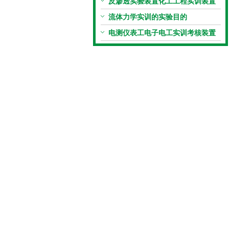
意义？
反渗透实验装置化工工程实训装置
的实际应用
流体力学实训的实验目的
电测仪表工电子电工实训考核装置