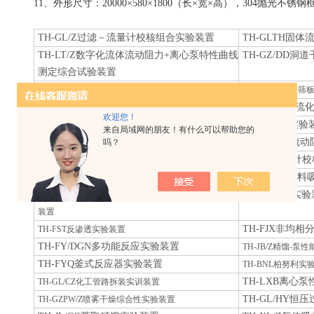
11、外形尺寸：20000×580×1800（长×宽×高），304抛光不
TH-GL/Z过滤－流量计校核组合实验装置
TH-GLTH固
TH-LT/Z数字化流体流动阻力+离心泵特性曲线
TH-GZ/DD洞
测定综合试验装置
TH-JL/S筛板精馏塔实验装置
TH-CQ/SB振动
TH-GZ/LHC
TH-JL/HF计算机控制恒沸精馏装置（连续操作型）
欢迎您！
TH-JL精馏实验
TH-YC/TS乙醇脱水反应综合实验装置
来自局域网的朋友！有什么可以帮助您的
H-ZL流体流
吗？
TH-BY/XF变压吸附实验装置
T
TH-LX流量计
TH-CH/GDC普通气固相固定床催化反应实验装置
TH-XS/TL填
TH-CH/LHC气固相流化床催化反应实验装置
TH-CR传热实
TH-DG/S洞道干燥器计算机数据采集和过程控制实验
装置
TH-FJX非均
TH-FST反渗透实验装置
TH-FY/DGN多功能反应实验装置
TH-JB/Z精馏-
TH-FYQ釜式反应器实验装置
TH-BNL柏努利实
TH-LXB离心
TH-GL/CZ化工管路拆装实训装置
TH-GL/HY恒
TH-GZPW/Z喷雾干燥综合性实验装置