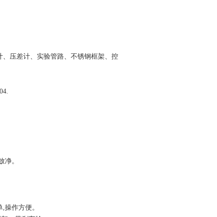
计、压差计、实验管路、不锈钢框架、控
4.
动放净。
,操作方便。