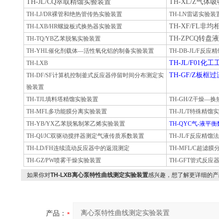
TH-JL/CQ萃取精馏实验装置
TH-XL/Z气
TH-LJ/DR裸管和绝热管传热实验装置
TH-LN雷诺实验装
TH-XF/FL
TH-LXB/HR螺旋板式换热器实验装置
TH-ZPCQ转
TH-TQ/YB乙苯脱氢实验装置
TH-YHL催化剂载体—活性氧化铝的制备实验装置
TH-DB-JL/F反
TH-JL/F01
TH-LXB
TH-GF/Z板
TH-DF/SF计算机控制釜式反应器停留时间分布测定实
验装置
TH-TJL填料塔精馏实验装置
TH-GH/Z干燥—
TH-MFL多功能膜分离实验装置
TH-JL/T特殊精馏
TH-YB/YX乙苯脱氢制苯乙烯实验装置
TH-QYC气-液
TH-QI/JC双驱动搅拌器测定气液传质系数装置
TH-JL/F反应精
TH-LD/FH连续流动反应器中的返混测定
TH-MFL/C超滤
TH-GZ/PW喷雾干燥实验装置
T
H-GFT管式反
如果你对
TH-LXB离心泵特性曲线测定实验装置
感兴趣，想了解更详细的产
产品：