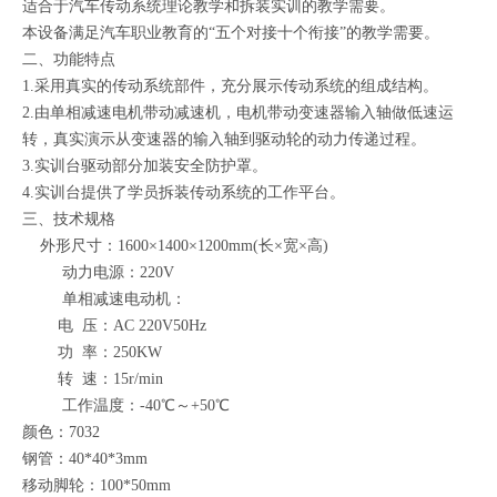
适合于汽车传动系统理论教学和拆装实训的教学需要。
本设备满足汽车职业教育的“五个对接十个衔接”的教学需要。
二、
功能特点
1.采用真实的传动系统部件，充分展示传动系统的组成结构。
2.由单相减速电机带动减速机，电机带动变速器输入轴做低速运
转，真实演示从变速器的输入轴到驱动轮的动力传递过程。
3.实训台驱动部分加装安全防护罩。
4.实训台提供了学员拆装传动系统的工作平台。
三、
技术规格
外形尺寸：1600×1400×1200mm(长×宽×高)
动力电源：220V
单相减速电动机：
电 压：AC 220V50Hz
功 率：250KW
转 速：15r/min
工作温度：-40℃～+50℃
颜色：7032
钢管：40*40*3mm
移动脚轮：100*50mm