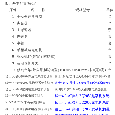
四、基本配置(每台)
序号
名 称
规格型号
单位
1
手动变速器总成
台
2
离合器
个
3
主减速器
套
4
差速器
套
5
半轴
套
6
单相减速电动机
台
8
驱动机构(带安全防护罩)
套
9
漏电保护开关
个
10
移动台架(带自锁脚轮装置)
1600×800×900mm (长×宽×高)
台
猛士EQ2050中央充放气系统实训台
猛士4.0-AT柴油EQ2050手动变速器附拆装
猛士EQ2050ABS 防抱死系统实训台
猛士4.0-AT柴油EQ2050 手动变速器解剖运
猛士EQ2050空调装置系统实训台
康明斯EQB150-20发动机电气系统装置
猛士EQ2050全车电器实训台
猛士4.0-AT柴油EQ2050起动机系统实
STN2000车辆辅助系统训练台
猛士4.0-AT柴油EQ2050充电机系统实
猛士EQ2050车辆继电器系统训练台
猛士4.0-AT柴油EQ2050发动机润滑