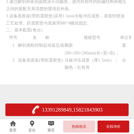
2.通过解剖和各剖面喷涂不同颜色，使内外部件的机械结构和相互
之间的装配关系清楚的显现在外面。
3.设备底座架(带防震胶垫)采用1.5mm冷板冲压成形，表面经喷涂
工艺处理。防震胶垫与底座用M6*4螺丝固定。
二、
基本配置(每台)
序号
名 称
规格型号
单位
数
1
解剖巡航控制起动器总成
翻新
套
200×200×200mm(长×宽×高)；
2
设备底座架(带防震胶垫)
冷板冲压成形（厚1.5mm）；
台
颜色：红色等
13391289849,15821843903
热线电话
在线询价
首页
定位
留言