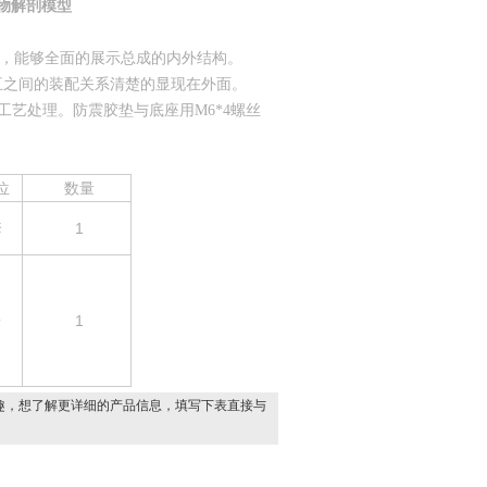
物解剖模型
全，能够全面的展示总成的内外结构。
互之间的装配关系清楚的显现在外面。
涂工艺处理。防震胶垫与底座用M6*4螺丝
位
数量
套
1
台
1
趣，想了解更详细的产品信息，填写下表直接与