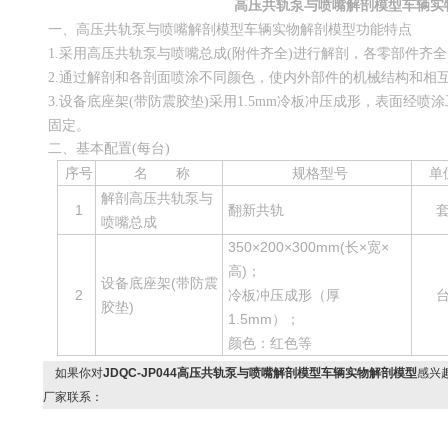
高压共轨泵与喷嘴解剖模型车辆实
高压共轨泵与喷嘴解剖模型车辆实物解剖模型
一、
功能特点
1.采用高压共轨泵与喷嘴总成(附件齐全)进行解剖，各零部件齐
2.通过解剖和各剖面喷涂不同颜色，使内外部件的机械结构和相
3.设备底座架(带防震胶垫)采用1.5mm冷板冲压成形，表面经喷
固定。
二、
基本配置(每台)
序号
名 称
规格型号
单
解剖高压共轨泵与
1
翻新共轨
喷嘴总成
350×200×300mm(长×宽×
高)；
设备底座架(带防震
2
冷板冲压成形（厚
胶垫)
1.5mm）；
颜色：红色等
如果你对
JDQC-JP044高压共轨泵与喷嘴解剖模型车辆实物解剖模型
感兴
厂家联系：