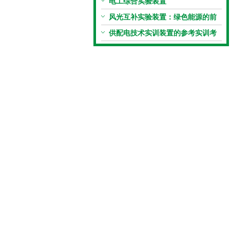
与校准规范
电工综合实验装置
风光互补实验装置：绿色能源的前
沿探索
供配电技术实训装置的参考实训考
核项目详细介绍