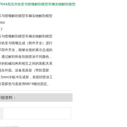
C-JP044高压共轨泵与喷嘴解剖模型车辆实物解剖模型
泵与喷嘴解剖模型车辆实物解剖模型
044
17
泵与喷嘴解剖模型车辆实物解剖模型
共轨泵与喷嘴总成（附件齐全）进行
零部件齐全，能够全面的展示总成的
。通过解剖和各剖面喷涂不同颜色，
件的机械结构和相互之间的装配关系
现在外面。设备底座架（带防震胶
.5mm冷板冲压成形，表面经喷涂工
防震胶垫与底座用M6*4螺丝固定。
详细资料：