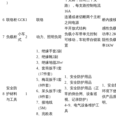
）
路），每支路控制电流
16A
连通或者切断两个主柜
6
联络柜
GCK
1
联络
桥内接
之间电源
半开放式结构
感性负载
小车
负载小车带单元控制
功率2.2
7
负载柜
2
动力、照明负荷
式
可移动，车轮带自锁装
阻性负载
置
率1KW
1、绝缘手套2副
2、绝缘靴2副
3、绝缘地毯20㎡
4、套筒扳手1套
（17件套）
1、安全防护用品
5、梅花扳手1套
2、安全防护用品
（8件套）
1、安全
安全防
3、安全防护用品（正
6、呆头扳手1套
环境下
8
护材料
1
常的倒合闸、设备巡
（8件套）
供产品
与工具
视、记录防护）
7、接地线
明。
4~9、电气设备维护工
（5M）
具
8、兆欧表