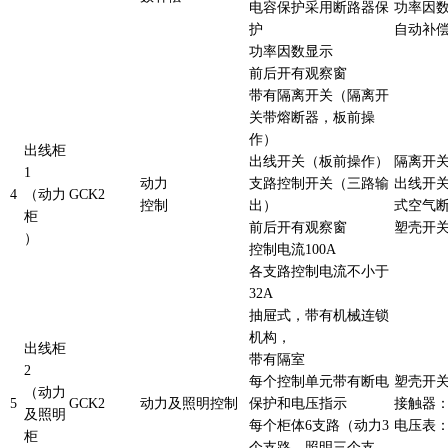
电容保护采用断路器保
功率因数表
护
自动补偿
功率因数显示
前后开有观察窗
带有隔离开关（隔离开
关带熔断器，板前操
作）
出线柜
出线开关（板前操作）
隔离开关
1
动力
支路控制开关（三路输
出线开关：
4
（动力
GCK
2
控制
出）
式空气
柜
前后开有观察窗
塑壳开关
）
控制电流100A
各支路控制电流不小于
32A
抽屉式，带有机械连锁
机构，
出线柜
带有隔室
2
每个控制单元带有断电
塑壳开关
（动力
5
GCK
2
动力及照明控制
保护和电压指示
接触器：
及照明
每个柜体6支路（动力3
电压表：9
柜
个支路，照明三个支