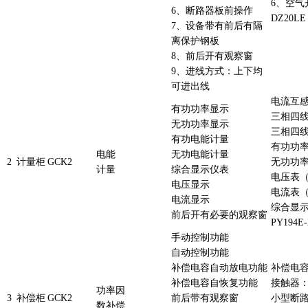
6、空气
6、断路器板前操作
DZ20LE
7、设备带有前后有隔
离保护钢板
8、前后开有观察窗
9、进线方式：上下均
可进出线
电流互感器
有功功率显示
三相四线
无功功率显示
三相四线
有功电能计量
有功功率
电能
无功电能计量
2
计量柜
GCK
2
无功功率
计量
综合显示仪表
电压表（
电压显示
电流表（
电流显示
综合显
前后开有必要的观察窗
PY194E-
手动控制功能
自动控制功能
补偿电容自动放电功能
补偿电容器
补偿电容自恢复功能
接触器：C
功率因
3
补偿柜
GCK
2
前后带有观察窗
小型断路
数补偿