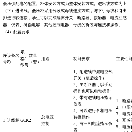
低压供配电的配置。柜体安装方式为整体安装方式。进出线方式为上
（下）进出线。低压柜采用分段式母线连接方式，与下引母线和引出
排进行软连接，学生可以完成隔离开关、断路器、接触器、电流互感
器、仪表、补偿电容、其他控制电器、母线的拆装与连接和操作。
（4）配置要求
规
序
设备名
数量
格/
用途
功能要求
主要性
号
称
（套）
型号
1、附进线带漏电空气
开关（板后操作）
2、主断路器可以手动
操作也可以电动操作
3、带有进线电压指示
1、断路器
仪表
2、电压表
4、可以进行各相电压
3、电流表
总电源
转换操作
1
进线柜
GCK
2
4、互感器
控制
5、有三相电流指示仪
5、电压转
表