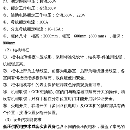
①、额定绝缘电压：直流660V
②、额定工作电压：交流380V
③、辅助电路额定工作电压：交流380V、220V
④、母线额定电流：100A
⑤、分支母线额定电流：10~16A；
⑥、柜体尺寸：柜高：2000mm，柜宽：600mm（800 mm），柜深：
800mm
（2）结构特征
①、柜体由薄钢板冲压成形，采用标准化设计，结构零-件通用性强，
机械强度高。
②、柜体上部为主母线室、前部为电器室、后部为电缆进出线室，各
室间有钢板或绝缘板作隔离，以保证使用安全。
③、柜体结构零件的表面保护层烤漆色泽美观质量可靠。
④、机械联锁：GCK柜抽屉小室的门与断路器或隔离开关的操作手柄
设有机械联锁，只有手柄在分断位置时门才能开启以保证安全。
⑤、受电开关、联络开关（多回路供电时）及GCK柜的抽屉都具有两
个位置：接通位置及断开位置。
（3）设备的功能要求
低压供配电技术成套实训设备
包含不同的低压配电柜，覆盖了常见的